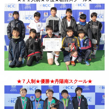
★７人制★優勝★丹陽南スクール★