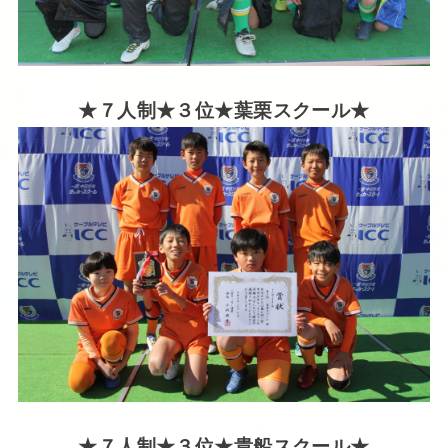
★７人制★３位★葉栗スクール★
★７人制★３位★貴船
スクール★