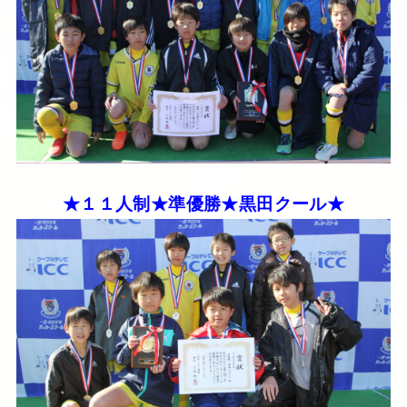
★１１人制★準優勝★黒田クール★