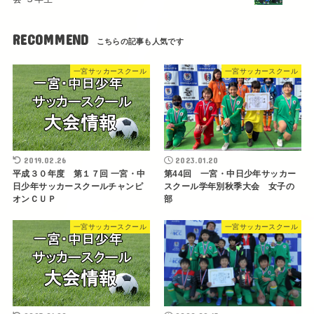
RECOMMEND
一宮サッカースクール
一宮サッカースクール
2019.02.26
2023.01.20
平成３０年度 第１７回 一宮・中
第44回 一宮・中日少年サッカー
日少年サッカースクールチャンピ
スクール学年別秋季大会 女子の
オンＣＵＰ
部
一宮サッカースクール
一宮サッカースクール