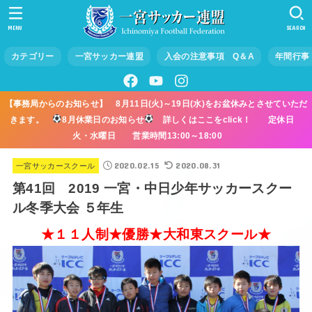
MENU
SEARCH
カテゴリー
一宮サッカー連盟
入会の注意事項 Q＆A
年間行事
【事務局からのお知らせ】 8月11日(火)～19日(水)をお盆休みとさせていただ
きます。
8月休業日のお知らせ
詳しくはここをclick！ 定休日
火・水曜日 営業時間13:00～18:00
2020.02.15
2020.08.31
一宮サッカースクール
第41回 2019 一宮・中日少年サッカースクー
ル冬季大会 ５年生
★１１人制★優勝★大和東スクール★