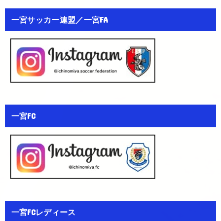
一宮サッカー連盟／一宮FA
一宮FC
一宮FCレディース