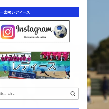
一宮FCレディース
Search
for: