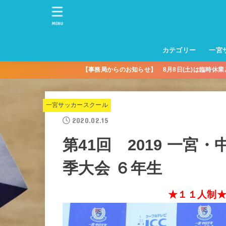
MENU
カテゴリー
一宮
【事務局からのお知らせ】 8月8日(土)は臨時休
一宮サッカースクー
トレーニングセンタ
一宮FA
一宮FC
一宮ＦＣレディース
一宮サッカースクー
中学生練習
一宮ＦＣＪＹ【中学
一宮ＦＣＪYレディー
幼児トレセン【年長
パパさんママさん
親子の部
社会人の部
コルボス 【シニア】
フットサル
コルボスリーグ
グレイセス
女子】
少】
一宮サッカースクール
2020.02.15
第41回 2019 一
季大会 ６年生
★１１人制