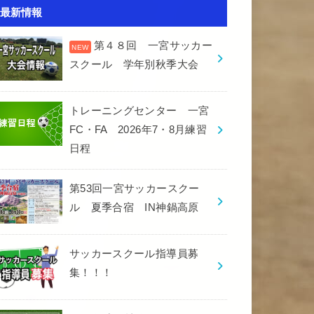
最新情報
第４８回 一宮サッカー
スクール 学年別秋季大会
トレーニングセンター 一宮
FC・FA 2026年7・8月練習
日程
第53回一宮サッカースクー
ル 夏季合宿 IN神鍋高原
サッカースクール指導員募
集！！！