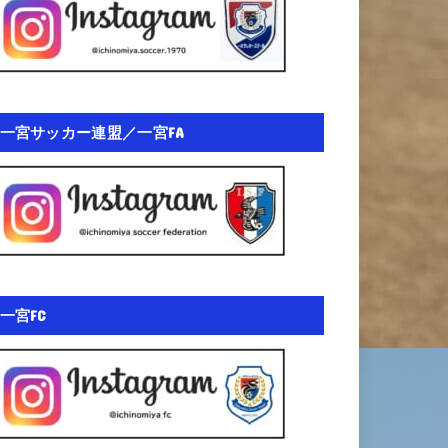
一宮サッカー連盟／一宮FA
一宮FC