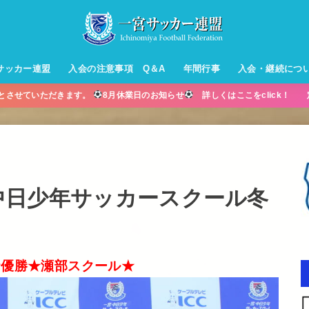
サッカー連盟
入会の注意事項 Q＆A
年間行事
入会・継続につ
業とさせていただきます。
8月休業日のお知らせ
詳しくはここをclick！ 
ル【小学生】
ー【小学生】
ル【中学生】
生男子】
ス【中学生
・年中・年
宮・中日少年サッカースクール冬
★優勝★瀬部スクール★