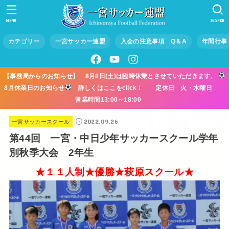
MENU
SEARCH
カテゴリー
一宮サッカー連盟
入会の注意事項 Q＆A
年間行事
【事務局からのお知らせ】 8月8日(土)は臨時休業とさせていただきます。
8月休業日のお知らせ
詳しくはここをclick！ 定休日 火・水曜日
営業時間13:00～18:00
2022.09.26
一宮サッカースクール
第44回 一宮・中日少年サッカースクール学年
別秋季大会 2年生
★１１人制★優勝★萩原スクール★