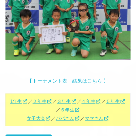
【トーナメント表 結果はこちら 】
1年生
／
２年生
／
３年生
／
４年生
／
５年生
／
６年生
女子大会
／
パパさん
／
ママさん