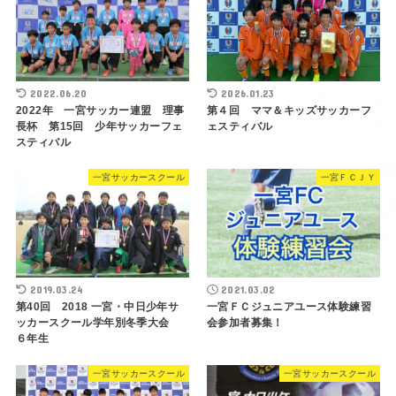
2022.06.20
2026.01.23
2022年 一宮サッカー連盟 理事
第４回 ママ＆キッズサッカーフ
長杯 第15回 少年サッカーフェ
ェスティバル
スティバル
一宮サッカースクール
一宮ＦＣＪＹ
2019.03.24
2021.03.02
第40回 2018 一宮・中日少年サ
一宮ＦＣジュニアユース体験練習
ッカースクール学年別冬季大会
会参加者募集！
６年生
一宮サッカースクール
一宮サッカースクール