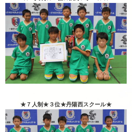
★７人制★３位★丹陽西
スクール★