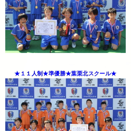
★１１人制★準優勝★葉栗北スクール★