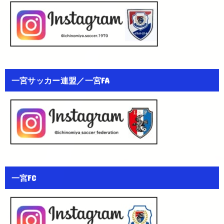
一宮サッカー連盟／一宮FA
一宮FC