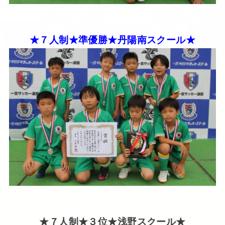
★７人制★準優勝★丹陽南スクール★
★７人制★３位★浅野スクール★