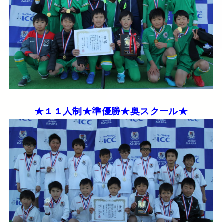
★１１人制★準優勝★奥スクール★