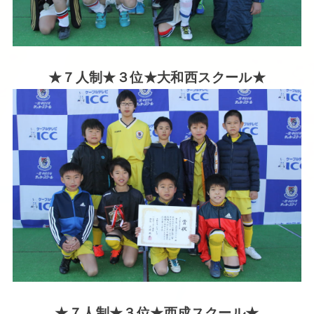
★７人制★３位★大和西スクール★
★７人制★３位★西成
スクール★