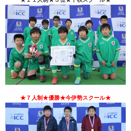
★７人制★優勝★今伊勢スクール★