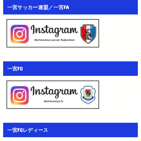
一宮サッカー連盟／一宮FA
一宮FC
一宮FCレディース