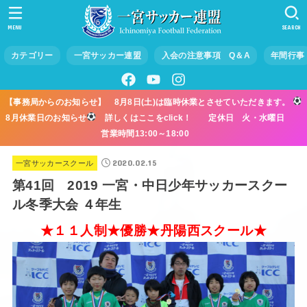
MENU
SEARCH
カテゴリー
一宮サッカー連盟
入会の注意事項 Q＆A
年間行事
【事務局からのお知らせ】 8月8日(土)は臨時休業とさせていただきます。
8月休業日のお知らせ
詳しくはここをclick！ 定休日 火・水曜日
営業時間13:00～18:00
2020.02.15
一宮サッカースクール
第41回 2019 一宮・中日少年サッカースクー
ル冬季大会 ４年生
★１１人制★優勝★丹陽西スクール★