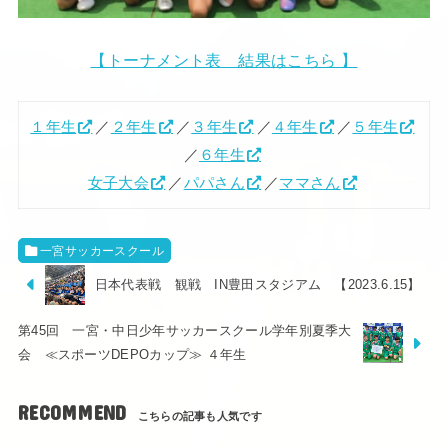
【トーナメント表 結果はこちら 】
１年生
／
２年生
／
３年生
／
４年生
／
５年生
／
６年生
女子大会
／
パパさん
／
ママさん
一宮サッカースクール
日本代表戦 観戦 IN豊田スタジアム 【2023.6.15】
第45回 一宮・中日少年サッカースクール学年別夏季大
会 ≪スポーツDEPOカップ≫ ４年生
RECOMMEND