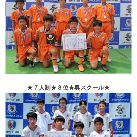
★７人制★３位★奥スクール★