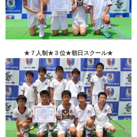
★７人制★３位★朝日
スクール★