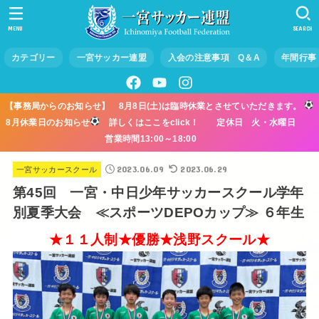
MENU
SEARCH
カテゴリー
一宮サッカー連盟
入会の注意事項 Q＆A
年間行事
【事務局からのお知らせ】 8月8日(土)は臨時休業とさせていただきます。
8月休業日のお知らせ
詳しくはここをclick！ 定休日 火・水曜日
営業時間13:00～18:00
2023.06.09
2023.06.29
一宮サッカースクール
第45回 一宮・中日少年サッカースクール学年
別夏季大会 ≪スポーツDEPOカップ≫ ６年生
★１１人制★優勝★浅野スクール★