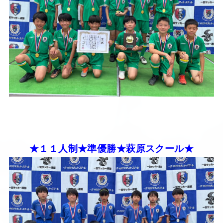
★１１人制★準優勝★萩原スクール★