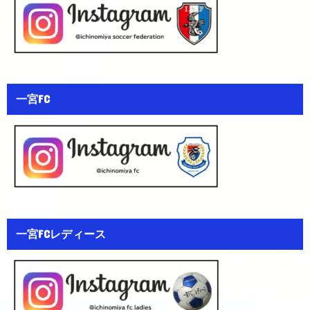
一宮FC
一宮FCレディース