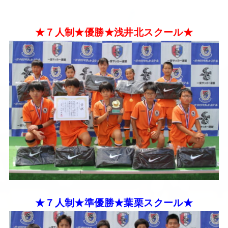
★７人制★優勝★浅井北スクール★
★７人制★準優勝★葉栗スクール★