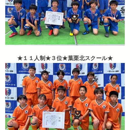
★１１人制★３位★葉栗北スクール★