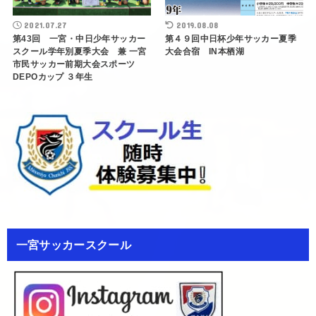
2021.07.27
2019.08.08
第43回 一宮・中日少年サッカー
第４９回中日杯少年サッカー夏季
スクール学年別夏季大会 兼 一宮
大会合宿 IN本栖湖
市民サッカー前期大会スポーツ
DEPOカップ ３年生
一宮サッカースクール