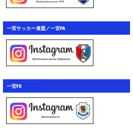
一宮サッカー連盟／一宮FA
一宮FC