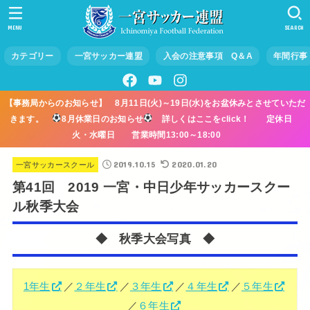
MENU
SEARCH
カテゴリー
一宮サッカー連盟
入会の注意事項 Q＆A
年間行事
【事務局からのお知らせ】 8月11日(火)～19日(水)をお盆休みとさせていただ
きます。
8月休業日のお知らせ
詳しくはここをclick！ 定休日
火・水曜日 営業時間13:00～18:00
2019.10.15
2020.01.20
一宮サッカースクール
第41回 2019 一宮・中日少年サッカースクー
ル秋季大会
◆ 秋季大会写真 ◆
1年生
／
２年生
／
３年生
／
４年生
／
５年生
／
６年生