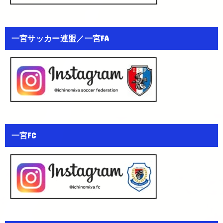
一宮サッカー連盟／一宮FA
一宮FC