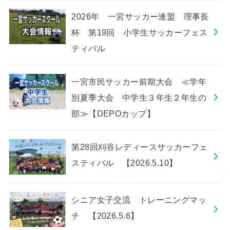
2026年 一宮サッカー連盟 理事長
杯 第19回 小学生サッカーフェス
ティバル
一宮市民サッカー前期大会 ≪学年
別夏季大会 中学生３年生２年生の
部≫【DEPOカップ】
第28回刈谷レディースサッカーフェ
スティバル 【2026.5.10】
シニア女子交流 トレーニングマッ
チ 【2026.5.6】