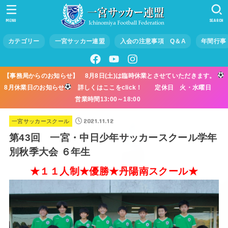
MENU
SEARCH
カテゴリー
一宮サッカー連盟
入会の注意事項 Q＆A
年間行事
【事務局からのお知らせ】 8月8日(土)は臨時休業とさせていただきます。
8月休業日のお知らせ
詳しくはここをclick！ 定休日 火・水曜日
営業時間13:00～18:00
2021.11.12
一宮サッカースクール
第43回 一宮・中日少年サッカースクール学年
別秋季大会 ６年生
★１１人制★優勝★丹陽南スクール★