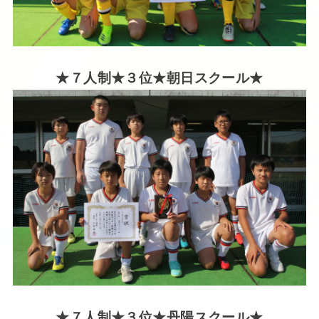
★７人制★３位★朝日スクール★
★７人制★３位★丹陽
スクール★