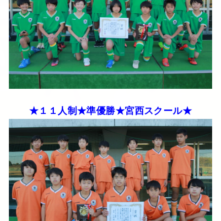
★１１人制★準優勝★宮西スクール★