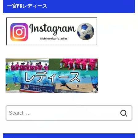
一宮FCレディース
Search
for: