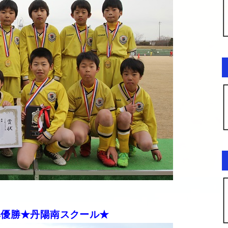
準優勝★丹陽南スクール★