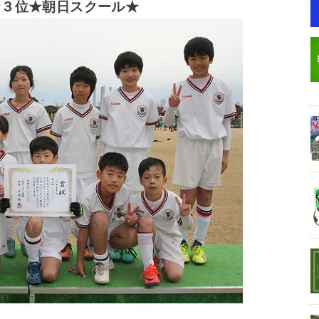
★３位★朝日スクール★