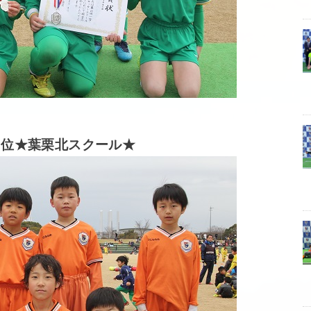
３位★葉栗北スクール★