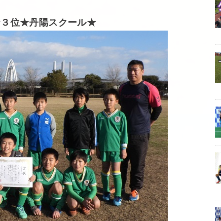
★３位★丹陽スクール★