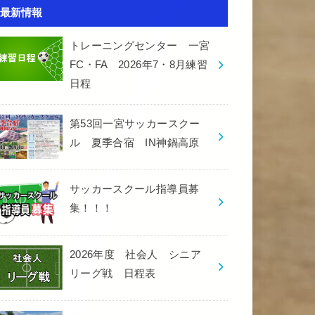
最新情報
トレーニングセンター 一宮
FC・FA 2026年7・8月練習
日程
第53回一宮サッカースクー
ル 夏季合宿 IN神鍋高原
サッカースクール指導員募
集！！！
2026年度 社会人 シニア
リーグ戦 日程表