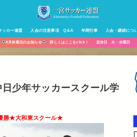
サッカー連盟
入会の注意事項 Q＆A
年間行事
入会・継続につ
】
8月休業日のお知らせ
詳しくはここをclick！ 定休日 火・水曜日 営
ル【小学生】
ー【小学生】
ル【中学生】
生男子】
ス【中学生
・年中・年
宮・中日少年サッカースクール学
優勝★大和東スクール★