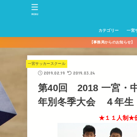
MENU
カテゴリー
一宮
【事務局からのお知らせ
一宮サッカースクー
トレーニングセンタ
一宮FA
一宮FC
一宮ＦＣレディース
一宮サッカースクー
中学生練習
一宮ＦＣＪＹ【中学
一宮ＦＣＪYレディー
幼児トレセン【年長
パパさんママさん
親子の部
社会人の部
コルボス 【シニア】
フットサル
コルボスリーグ
グレイセス
女子】
少】
一宮サッカースクール
2019.02.19
2019.03.24
第40回 2018 一
年別冬季大会 ４年生
★１１人制★