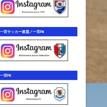
一宮サッカー連盟／一宮FA
一宮FC