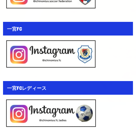
一宮FC
一宮FCレディース