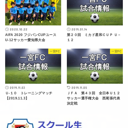
2020.10.22
2019.01.14
AIFA 2020 フジパンCUPユース
第２０回 ミカド星和ＣＵＰ Ｕ－
U-12サッカー愛知県大会
１２
一宮FC
一宮FC
2019.11.03
2019.11.05
Ｕ-１０ トレーニングマッチ
ＪＦＡ 第４３回 全日本Ｕ１２
【2019.11.3】
サッカー選手権大会 西尾張代表
決定戦