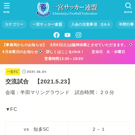
MENU
SEARCH
カテゴリー
一宮サッカー連盟
入会の注意事項 Q＆A
年間行事
【事務局からのお知らせ】 8月8日(土)は臨時休業とさせていただきます。
8月休業日のお知らせ
詳しくはここをclick！ 定休日 火・水曜日
営業時間13:00～18:00
2021.06.04
一宮FC
交流試合 【2021.5.23】
会場：半田マリングラウンド 試合時間：２０分
▼FC
vs 知多SC
２－１