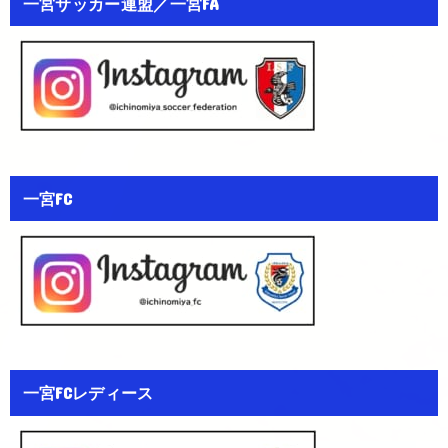
一宮サッカー連盟／一宮FA
一宮FC
一宮FCレディース