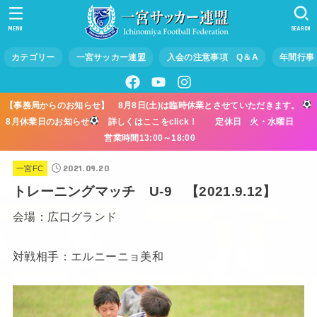
MENU
SEARCH
カテゴリー
一宮サッカー連盟
入会の注意事項 Q＆A
年間行事
【事務局からのお知らせ】 8月8日(土)は臨時休業とさせていただきます。
8月休業日のお知らせ
詳しくはここをclick！ 定休日 火・水曜日
営業時間13:00～18:00
2021.09.20
一宮FC
トレーニングマッチ U-9 【2021.9.12】
会場：広口グランド
対戦相手：エルニーニョ美和