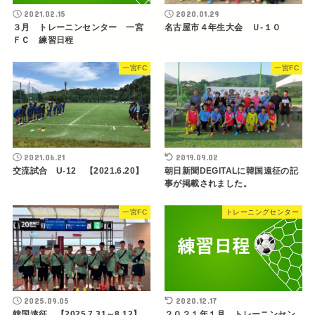
2021.02.15
2020.01.29
３月 トレーニンセンター 一宮
名古屋市４年生大会 Ｕ-１０
ＦＣ 練習日程
一宮FC
一宮FC
2021.06.21
2019.09.02
交流試合 U-12 【2021.6.20】
朝日新聞DEGITALに韓国遠征の記
事が掲載されました。
一宮FC
トレーニングセンター
2025.09.05
2020.12.17
韓国遠征 【2025.7.31～8.12】
２０２１年１月 トレーニンセン