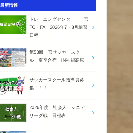
最新情報
トレーニングセンター 一宮
FC・FA 2026年7・8月練習
日程
第53回一宮サッカースクー
ル 夏季合宿 IN神鍋高原
サッカースクール指導員募
集！！！
2026年度 社会人 シニア
リーグ戦 日程表