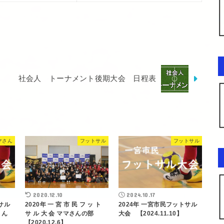
社会人 トーナメント後期大会 日程表
マさん
フットサル
フットサル
2020.12.10
2024.10.17
サル
2020年 一 宮 市 民 フ ッ ト
2024年 一宮市民フットサル
パさん
サ ル 大 会 ママさんの部
大会 【2024.11.10】
【2020.12.6】