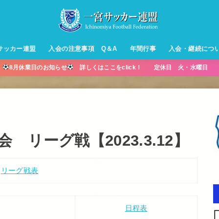
サッカー連盟
入会の注意事項 Q＆A
年間行事
入会・継続につ
】
8月休業日のお知らせ
詳しくはここをclick！ 定休日 火・水曜日 営
ル【小学生】
ー【小学生】
ル【中学生】
生男子】
ス【中学生
・年中・年
リーグ戦【2023.3.12】
リーグ戦表
日程表