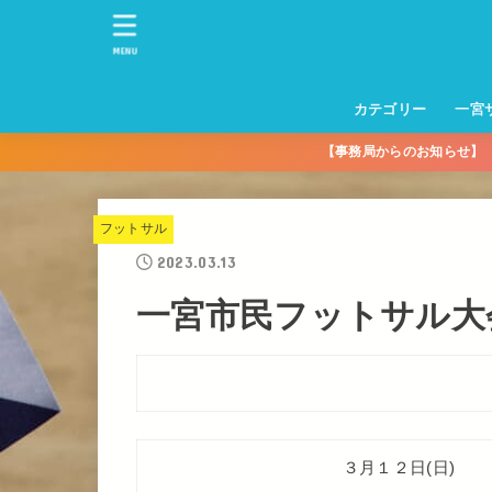
MENU
カテゴリー
一宮
【事務局からのお知らせ
一宮サッカースクー
トレーニングセンタ
一宮FA
一宮FC
一宮ＦＣレディース
一宮サッカースクー
中学生練習
一宮ＦＣＪＹ【中学
一宮ＦＣＪYレディー
幼児トレセン【年長
パパさんママさん
親子の部
社会人の部
コルボス 【シニア】
フットサル
コルボスリーグ
グレイセス
女子】
少】
フットサル
2023.03.13
一宮市民フットサル大会 
３月１２日(日)