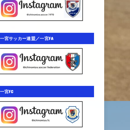
一宮サッカー連盟／一宮FA
一宮FC