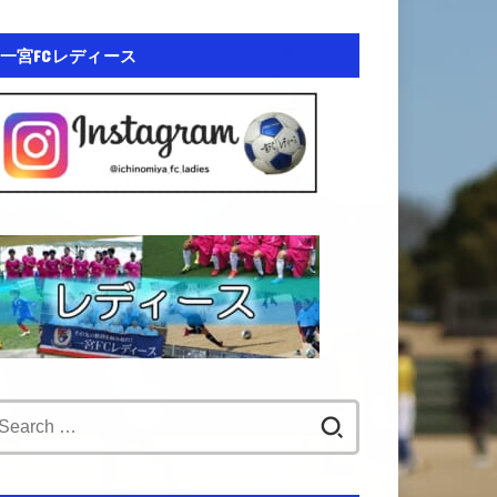
一宮FCレディース
Search
for: