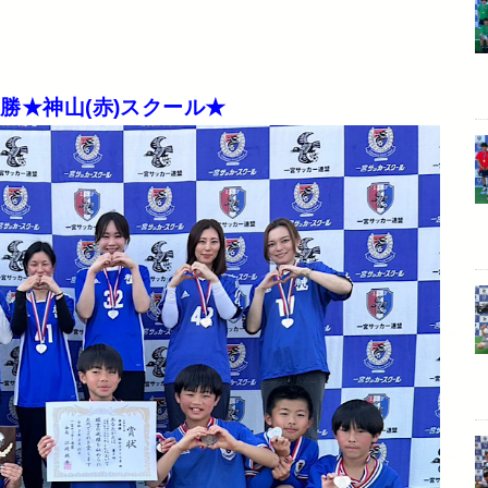
勝★神山(赤)スクール★