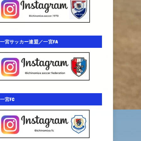
一宮サッカー連盟／一宮FA
一宮FC