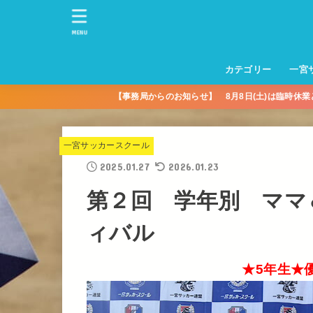
MENU
カテゴリー
一宮
【事務局からのお知らせ】 8月8日(土)は臨時休
一宮サッカースクー
トレーニングセンタ
一宮FA
一宮FC
一宮ＦＣレディース
一宮サッカースクー
中学生練習
一宮ＦＣＪＹ【中学
一宮ＦＣＪYレディー
幼児トレセン【年長
パパさんママさん
親子の部
社会人の部
コルボス 【シニア】
フットサル
コルボスリーグ
グレイセス
女子】
少】
一宮サッカースクール
2025.01.27
2026.01.23
第２回 学年別 ママ
ィバル
★5年生★