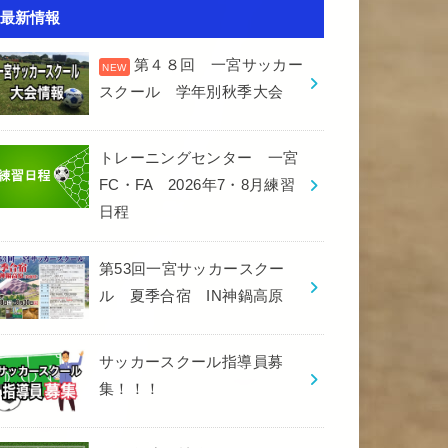
最新情報
第４８回 一宮サッカー
スクール 学年別秋季大会
トレーニングセンター 一宮
FC・FA 2026年7・8月練習
日程
第53回一宮サッカースクー
ル 夏季合宿 IN神鍋高原
サッカースクール指導員募
集！！！