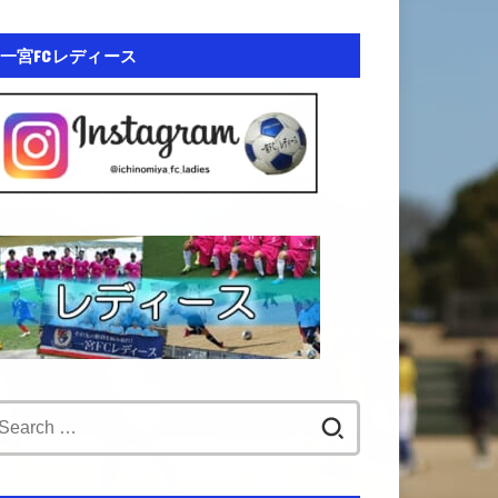
一宮FCレディース
Search
for: