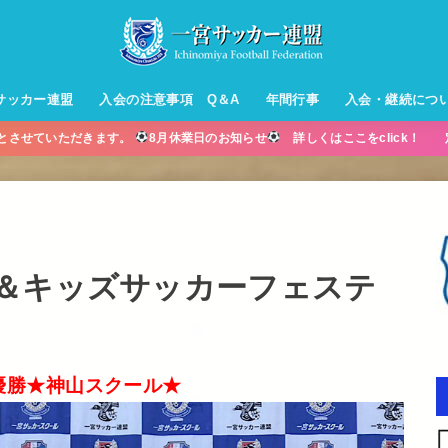
サッカー連盟
入会の注意事項 Q＆A
年間行事
入会・継続につ
業とさせていただきます。
8月休業日のお知らせ
詳しくはここをclick！ 
ル【小学生】
ー【小学生】
ル【中学生】
生男子】
ス【中学生
・年中・年
＆キッズサッカーフェステ
優勝★神山スクール★