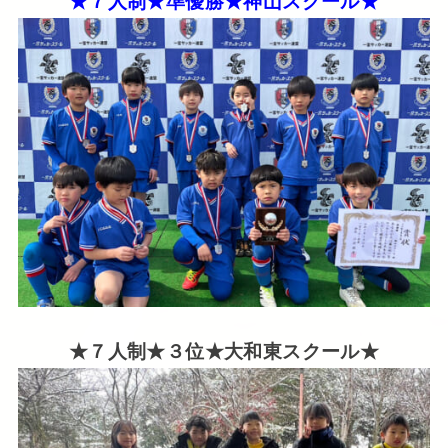
★７人制★準優勝★神山スクール★
★７人制★３位★大和東スクール★