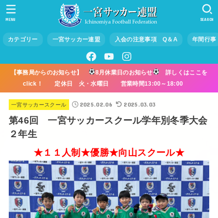
MENU
SEARCH
カテゴリー
一宮サッカー連盟
入会の注意事項 Q＆A
年間行事
【事務局からのお知らせ】
8月休業日のお知らせ
詳しくはここを
click！ 定休日 火・水曜日 営業時間13:00～18:00
2025.02.06
2025.03.03
一宮サッカースクール
第46回 一宮サッカースクール学年別冬季大会
２年生
★１１人制★優勝★向山スクール★