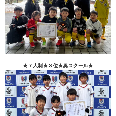
★７人制★３位★奥スクール★