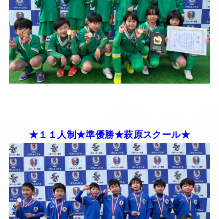
★１１人制★準優勝★萩原スクール★