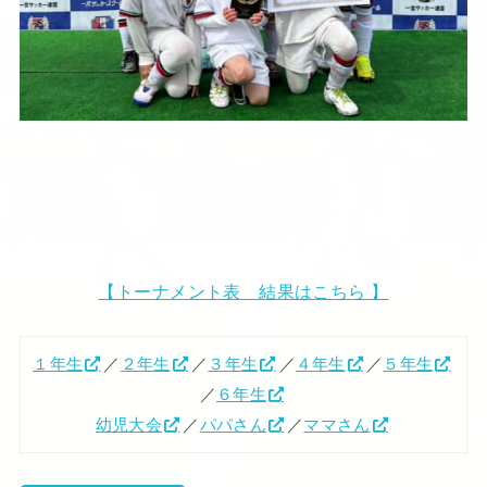
【トーナメント表 結果はこちら 】
１年生
／
２年生
／
３年生
／
４年生
／
５年生
／
６年生
幼児大会
／
パパさん
／
ママさん