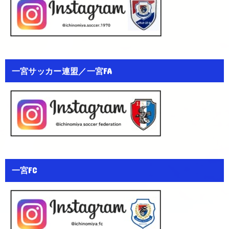
一宮サッカー連盟／一宮FA
一宮FC