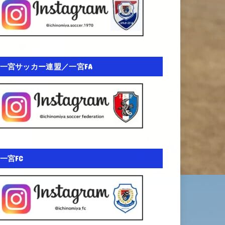
一宮サッカー連盟／一宮FA
一宮FC