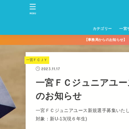
MENU
カテゴリー
一宮
【事務局からのお知らせ
一宮サッカースクー
トレーニングセンタ
一宮FA
一宮FC
一宮ＦＣレディース
一宮サッカースクー
中学生練習
一宮ＦＣＪＹ【中学
一宮ＦＣＪYレディー
幼児トレセン【年長
パパさんママさん
親子の部
社会人の部
コルボス 【シニア】
フットサル
コルボスリーグ
グレイセス
女子】
少】
一宮ＦＣＪＹ
2023.11.17
一宮ＦＣジュニアユー
のお知らせ
一宮ＦＣジュニアユース新規選手募集いた
対象：新U-13(現６年生)