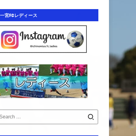
一宮FCレディース
Search
for: