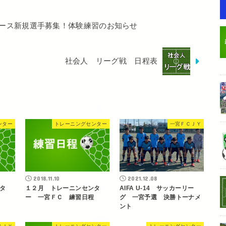
ース新規選手募集！体験練習のお知らせ
社会人 リーグ戦 日程表
ンター
トレーニングセンター
一宮ＦＣＪＹ
2018.11.10
2021.12.08
タ
１２月 トレーニンセンタ
AIFA U-14 サッカーリー
ー 一宮ＦＣ 練習日程
グ 一宮予選 決勝トーナメ
ント