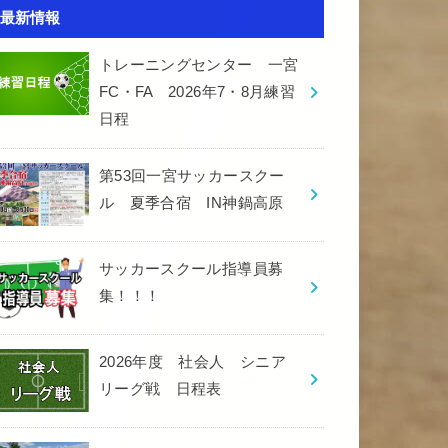
最新情報
トレーニングセンター 一宮
FC・FA 2026年7・8月練習
日程
第53回一宮サッカースクー
ル 夏季合宿 IN神鍋高原
サッカースクール指導員募
集！！！
2026年度 社会人 シニア
リーグ戦 日程表