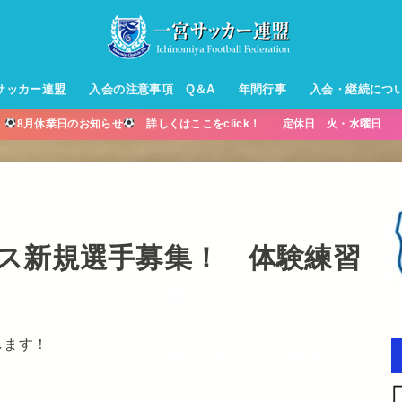
サッカー連盟
入会の注意事項 Q＆A
年間行事
入会・継続につ
】
8月休業日のお知らせ
詳しくはここをclick！ 定休日 火・水曜日 営
ル【小学生】
ー【小学生】
ル【中学生】
生男子】
ス【中学生
・年中・年
ス新規選手募集！ 体験練習
します！