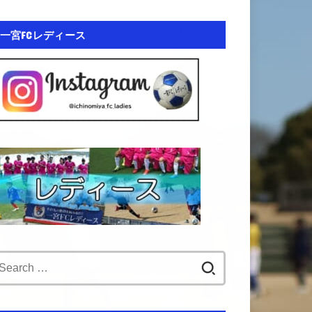
一宮FCレディース
Search
for: