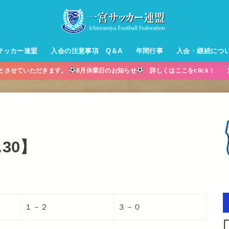
サッカー連盟
入会の注意事項 Q＆A
年間行事
入会・継続につ
業とさせていただきます。
8月休業日のお知らせ
詳しくはここをclick！ 
ル【小学生】
ー【小学生】
ル【中学生】
生男子】
ス【中学生
・年中・年
.30】
１－２
３－０