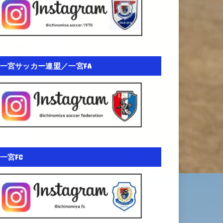
一宮サッカー連盟／一宮FA
一宮FC