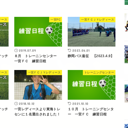
ィース
一宮FC
一宮ＦＣＪＹレディース
2019.07.09
2023.06.01
マッチ
８月 トレーニンセンター
静岡バス遠征 【2023.4.9】
一宮ＦＣ 練習日程
ィース
一宮ＦＣＪＹレディース
トレーニングセンター
2018.10.12
2021.10.10
マッチ
一宮レディースより東海トレ
１０月 トレーニングセンタ
センに１名選出されました！
ー 一宮ＦＣ 練習日程