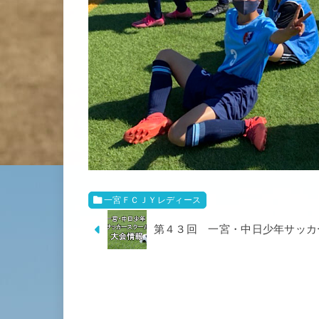
一宮ＦＣＪＹレディース
第４３回 一宮・中日少年サッカ