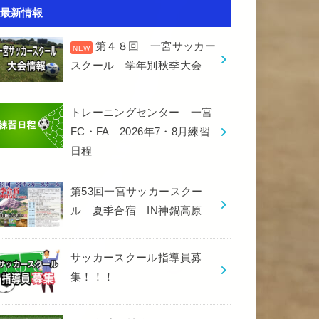
最新情報
第４８回 一宮サッカー
スクール 学年別秋季大会
トレーニングセンター 一宮
FC・FA 2026年7・8月練習
日程
第53回一宮サッカースクー
ル 夏季合宿 IN神鍋高原
サッカースクール指導員募
集！！！