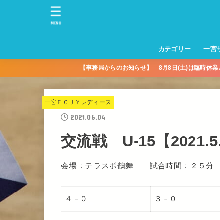
MENU
カテゴリー
一宮
【事務局からのお知らせ】 8月8日(土)は臨時休
一宮サッカースクー
トレーニングセンタ
一宮FA
一宮FC
一宮ＦＣレディース
一宮サッカースクー
中学生練習
一宮ＦＣＪＹ【中学
一宮ＦＣＪYレディー
幼児トレセン【年長
パパさんママさん
親子の部
社会人の部
コルボス 【シニア】
フットサル
コルボスリーグ
グレイセス
女子】
少】
一宮ＦＣＪＹレディース
2021.06.04
交流戦 U-15【2021.5
会場：テラスポ鶴舞 試合時間：２５分
４－０
３－０