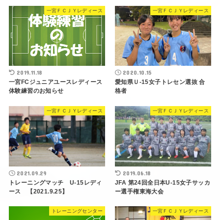
一宮ＦＣＪＹレディース
一宮ＦＣＪＹレディース
2019.11.18
2020.10.15
一宮FCジュニアユースレディース
愛知県Ｕ-15女子トレセン選抜 合
体験練習のお知らせ
格者
一宮ＦＣＪＹレディース
一宮ＦＣＪＹレディース
2021.09.29
2019.06.18
トレーニングマッチ U-15レディ
JFA 第24回全日本U-15女子サッカ
ース 【2021.9.25】
ー選手権東海大会
トレーニングセンター
一宮ＦＣＪＹレディース