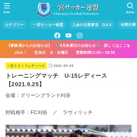
MENU
SEARCH
カテゴリー
一宮サッカー連盟
入会の注意事項 Q＆A
年間行事
【事務局からのお知らせ】
8月休業日のお知らせ
詳しくはここを
click！ 定休日 火・水曜日 営業時間13:00～18:00
2021.09.29
一宮ＦＣＪＹレディース
トレーニングマッチ U-15レディース
【2021.9.25】
会場：グリーングランド刈谷
対戦相手：FC刈谷 ／ ラヴィリッチ