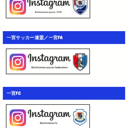
一宮サッカー連盟／一宮FA
一宮FC