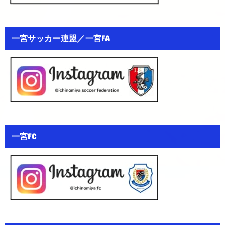
一宮サッカー連盟／一宮FA
一宮FC