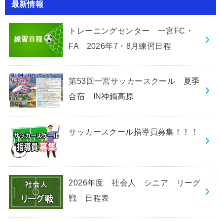
最新情報
トレーニングセンター 一宮FC・
FA 2026年7・8月練習日程
第53回一宮サッカースクール 夏季
合宿 IN神鍋高原
サッカースクール指導員募集！！！
2026年度 社会人 シニア リーグ
戦 日程表