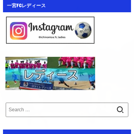
一宮FCレディース
Search
for: