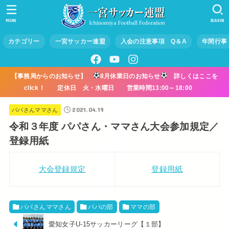
MENU
SEARCH
カテゴリー
一宮サッカー連盟
入会の注意事項 Q＆A
年間行事
【事務局からのお知らせ】
8月休業日のお知らせ
詳しくはここを
click！ 定休日 火・水曜日 営業時間13:00～18:00
2021.04.19
パパさんママさん
令和３年度 パパさん・ママさん大会参加規定／
登録用紙
大会登録規定
登録用紙
パパさんママさん
パパの部
ママの部
愛知女子U-15サッカーリーグ【１部】