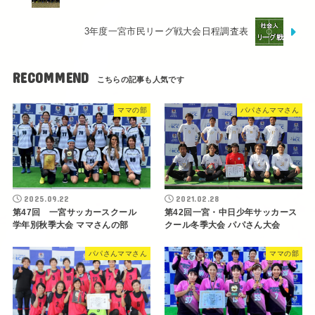
3年度一宮市民リーグ戦大会日程調査表
RECOMMEND
ママの部
パパさんママさん
2025.09.22
2021.02.28
第47回 一宮サッカースクール
第42回一宮・中日少年サッカース
学年別秋季大会 ママさんの部
クール冬季大会 パパさん大会
パパさんママさん
ママの部