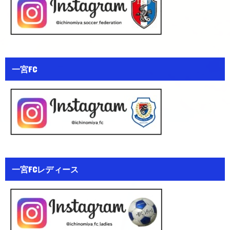
一宮FC
一宮FCレディース