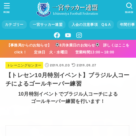
MENU
SEARCH
カテゴリー
一宮サッカー連盟
入会の注意事項 Q＆A
年間行事
【事務局からのお知らせ】
8月休業日のお知らせ
詳しくはここを
click！ 定休日 火・水曜日 営業時間13:00～18:00
2019.09.20
2019.09.27
トレーニングセンター
【トレセン10月特別イベント】ブラジル人コー
チによるゴールキーパー練習
10月特別イベントでブラジル人コーチによる
ゴールキーパー練習を行います！