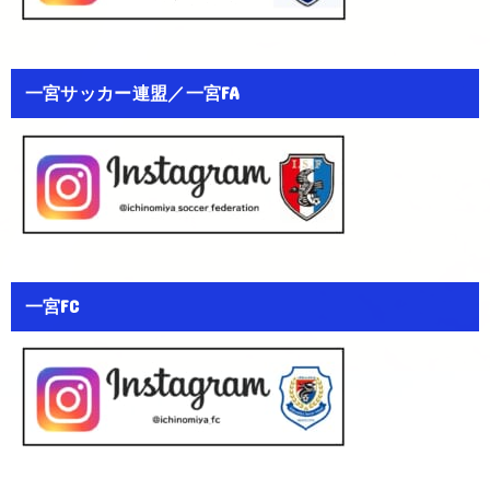
一宮サッカー連盟／一宮FA
一宮FC