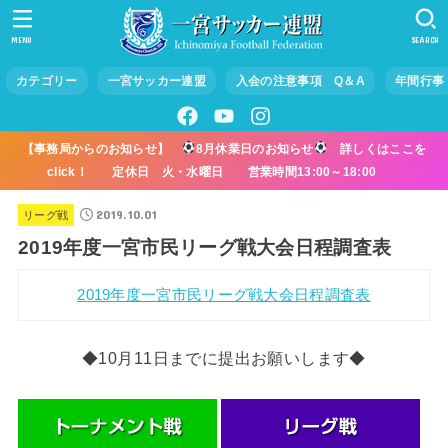
MENU
SEARCH
カテゴリー
一宮サッカー連盟
入会の注意事項 Q＆A
年間行事
【事務局からのお知らせ】
8月休業日のお知らせ
詳しくはここを
click！ 定休日 火・水曜日 営業時間13:00～18:00
2019.10.01
リーグ戦
2019年度一宮市民リーグ戦大会日程調査表
2019年度一宮市民リーグ戦大会日程調査表
◆10月11日までに提出お願いします◆