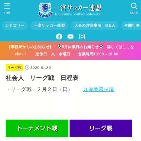
MENU
SEARCH
カテゴリー
一宮サッカー連盟
入会の注意事項 Q＆A
年間行事
【事務局からのお知らせ】
8月休業日のお知らせ
詳しくはここを
click！ 定休日 火・水曜日 営業時間13:00～18:00
2020.01.20
リーグ戦
社会人 リーグ戦 日程表
・リーグ戦 ２月２日（日）
九品地競技場