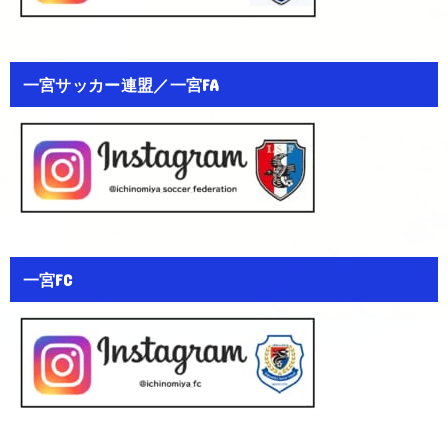
一宮サッカー連盟／一宮FA
一宮FC