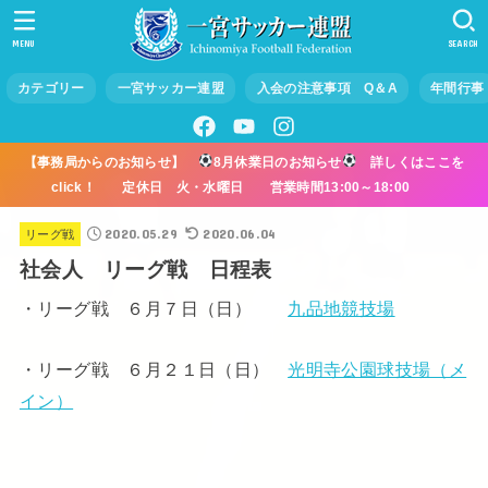
MENU
SEARCH
カテゴリー
一宮サッカー連盟
入会の注意事項 Q＆A
年間行事
【事務局からのお知らせ】
8月休業日のお知らせ
詳しくはここを
click！ 定休日 火・水曜日 営業時間13:00～18:00
2020.05.29
2020.06.04
リーグ戦
社会人 リーグ戦 日程表
・リーグ戦 ６月７日（日）
九品地競技場
・リーグ戦 ６月２１日（日）
光明寺公園球技場（メ
イン）