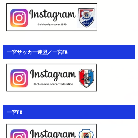
一宮サッカー連盟／一宮FA
一宮FC