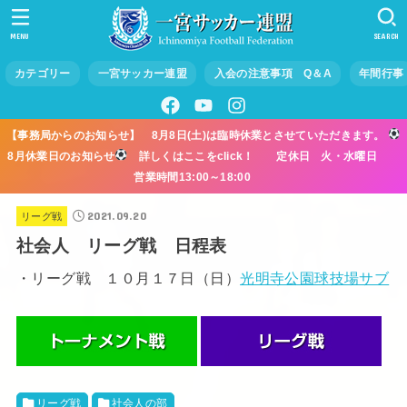
MENU
SEARCH
カテゴリー
一宮サッカー連盟
入会の注意事項 Q＆A
年間行事
【事務局からのお知らせ】 8月8日(土)は臨時休業とさせていただきます。
8月休業日のお知らせ
詳しくはここをclick！ 定休日 火・水曜日
営業時間13:00～18:00
2021.09.20
リーグ戦
社会人 リーグ戦 日程表
・リーグ戦 １０月１７日（日）
光明寺公園球技場サブ
リーグ戦
社会人の部