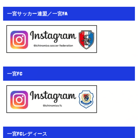
一宮サッカー連盟／一宮FA
一宮FC
一宮FCレディース