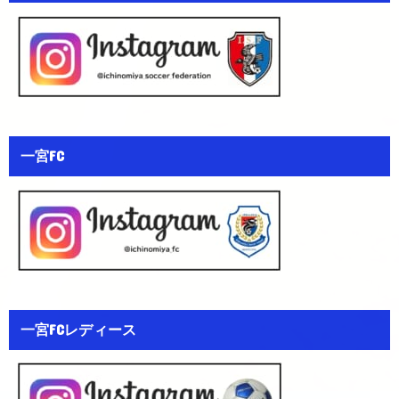
一宮FC
一宮FCレディース