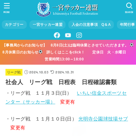
MENU
SEARCH
カテゴリー
一宮サッカー連盟
入会の注意事項 Q＆A
年間行事
【事務局からのお知らせ】 8月8日(土)は臨時休業とさせていただきます。
8月休業日のお知らせ
詳しくはここをclick！ 定休日 火・水曜日
営業時間13:00～18:00
2024.10.03
2024.10.31
リーグ戦
社会人 リーグ戦 日程表 日程確認書類
・リーグ戦 １１月３日(日）
いちい信金スポーツセ
ンター（サッカー場）
変更有
・リーグ戦 １１月１０日(日）
光明寺公園球技場サブ
変更有