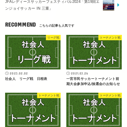
JFAレディースサッカーフェスティバル2024「第19回エ
ンジョイサッカー IN 三重」
RECOMMEND
リーグ戦
トーナメント戦
2023.02.02
2021.03.26
社会人 リーグ戦 日程表
一宮市民サッカートーナメント前
期大会参加申込/抽選会のお知らせ
トーナメント戦
トーナメント戦