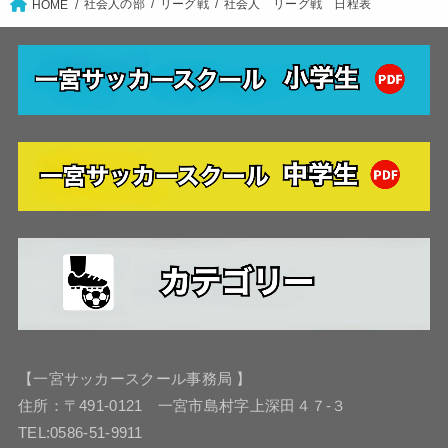
社会人の部
リーグ戦
社会人 リーグ戦 日程表
HOME
【一宮サッカースクール事務局 】
住所：〒491-0121 一宮市島村字上深田４７-３
TEL:0586-51-9911