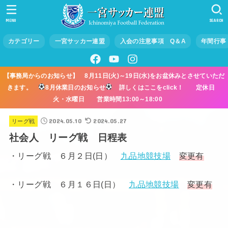
MENU
SEARCH
カテゴリー
一宮サッカー連盟
入会の注意事項 Q＆A
年間行事
【事務局からのお知らせ】 8月11日(火)～19日(水)をお盆休みとさせていただ
きます。
8月休業日のお知らせ
詳しくはここをclick！ 定休日
火・水曜日 営業時間13:00～18:00
2024.05.10
2024.05.27
リーグ戦
社会人 リーグ戦 日程表
・リーグ戦 ６月２日(日）
九品地競技場
変更有
・リーグ戦 ６月１６日(日）
九品地競技場
変更有