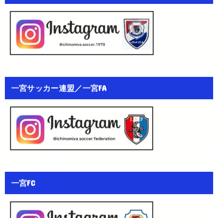
一宮サッカー連盟／一宮FA
一宮FC