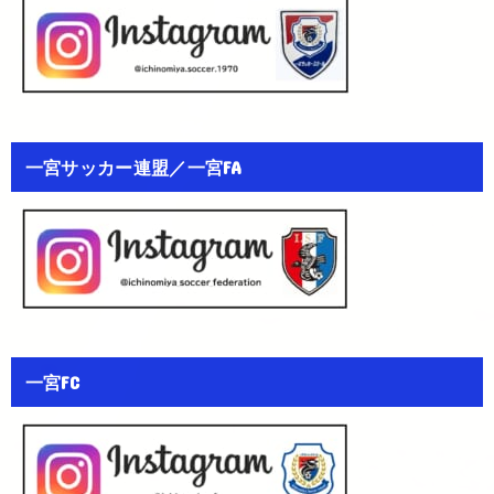
一宮サッカー連盟／一宮FA
一宮FC