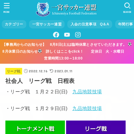
MENU
SEARCH
カテゴリー
一宮サッカー連盟
入会の注意事項 Q＆A
年間行事
【事務局からのお知らせ】 8月8日(土)は臨時休業とさせていただきます。
8月休業日のお知らせ
詳しくはここをclick！ 定休日 火・水曜日
営業時間13:00～18:00
2022.12.16
2023.01.11
リーグ戦
社会人 リーグ戦 日程表
・リーグ戦 １月２２日(日)
九品地競技場
・リーグ戦 １月２９日(日)
九品地競技場