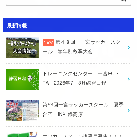
for:
最新情報
第４８回 一宮サッカースク
ール 学年別秋季大会
トレーニングセンター 一宮FC・
FA 2026年7・8月練習日程
第53回一宮サッカースクール 夏季
合宿 IN神鍋高原
サッカースクール指導員募集！！！