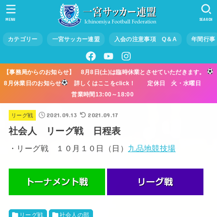
MENU
SEARCH
カテゴリー
一宮サッカー連盟
入会の注意事項 Q＆A
年間行事
【事務局からのお知らせ】 8月8日(土)は臨時休業とさせていただきます。
8月休業日のお知らせ
詳しくはここをclick！ 定休日 火・水曜日
営業時間13:00～18:00
2021.09.13
2021.09.17
リーグ戦
社会人 リーグ戦 日程表
・リーグ戦 １０月１０日（日）
九品地競技場
リーグ戦
社会人の部