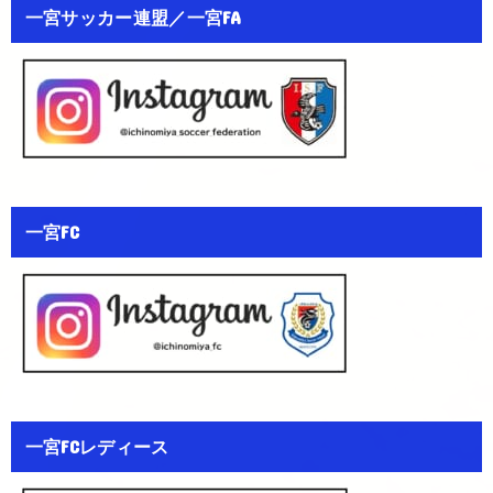
一宮サッカー連盟／一宮FA
一宮FC
一宮FCレディース