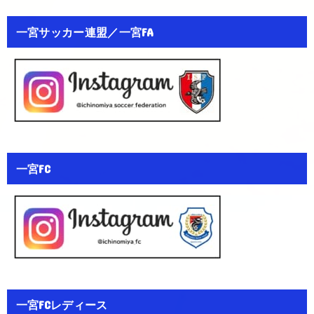
一宮サッカー連盟／一宮FA
一宮FC
一宮FCレディース