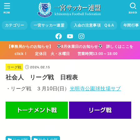
MENU
SEARCH
カテゴリー
一宮サッカー連盟
入会の注意事項 Q＆A
年間行事
【事務局からのお知らせ】
8月休業日のお知らせ
詳しくはここを
click！ 定休日 火・水曜日 営業時間13:00～18:00
2024.02.15
リーグ戦
社会人 リーグ戦 日程表
・リーグ戦 ３月10日(日）
光明寺公園球技場サブ
リーグ戦
社会人の部