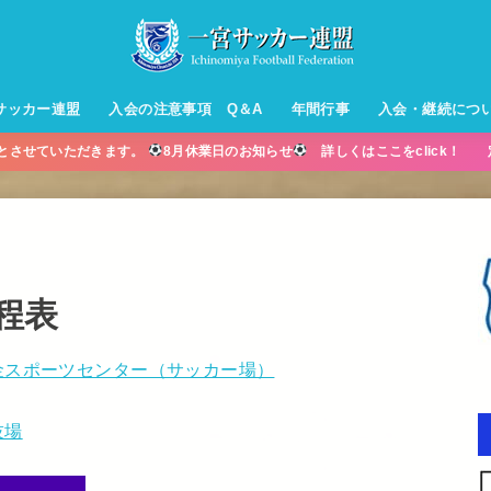
サッカー連盟
入会の注意事項 Q＆A
年間行事
入会・継続につ
業とさせていただきます。
8月休業日のお知らせ
詳しくはここをclick！ 
ル【小学生】
ー【小学生】
ル【中学生】
生男子】
ス【中学生
・年中・年
程表
金スポーツセンター（サッカー場）
技場