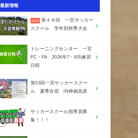
最新情報
第４８回 一宮サッカー
スクール 学年別秋季大会
トレーニングセンター 一宮
FC・FA 2026年7・8月練習
日程
第53回一宮サッカースクー
ル 夏季合宿 IN神鍋高原
サッカースクール指導員募
集！！！