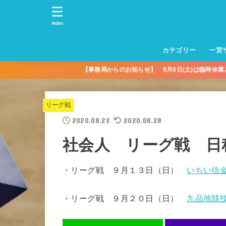
MENU
カテゴリー
一宮
【事務局からのお知らせ】 8月8日(土)は臨時休
一宮サッカースクー
トレーニングセンタ
一宮FA
一宮FC
一宮ＦＣレディース
一宮サッカースクー
中学生練習
一宮ＦＣＪＹ【中学
一宮ＦＣＪYレディー
幼児トレセン【年長
パパさんママさん
親子の部
社会人の部
コルボス 【シニア】
フットサル
コルボスリーグ
グレイセス
女子】
少】
リーグ戦
2020.08.22
2020.08.28
社会人 リーグ戦 日
・リーグ戦 ９月１３日（日）
いちい信
・リーグ戦 ９月２０日（日）
九品地競