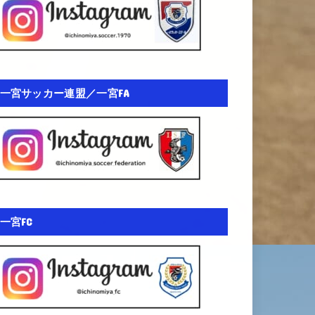
一宮サッカー連盟／一宮FA
一宮FC