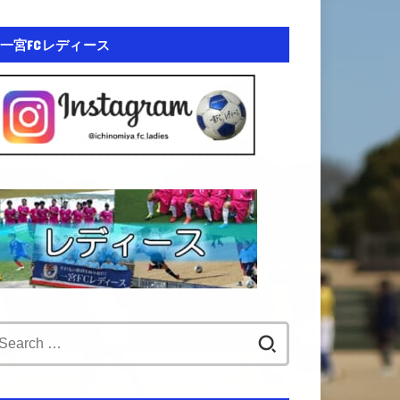
一宮FCレディース
Search
for: