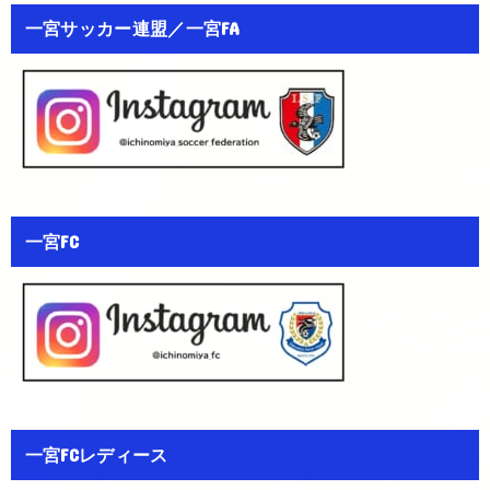
一宮サッカー連盟／一宮FA
一宮FC
一宮FCレディース