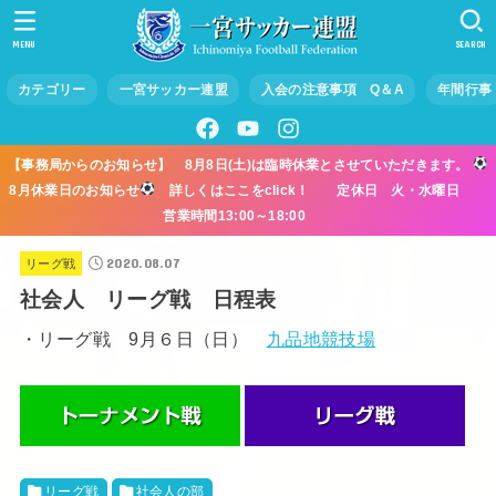
MENU
SEARCH
カテゴリー
一宮サッカー連盟
入会の注意事項 Q＆A
年間行事
【事務局からのお知らせ】 8月8日(土)は臨時休業とさせていただきます。
8月休業日のお知らせ
詳しくはここをclick！ 定休日 火・水曜日
営業時間13:00～18:00
2020.08.07
リーグ戦
社会人 リーグ戦 日程表
・リーグ戦 9月６日（日）
九品地競技場
リーグ戦
社会人の部