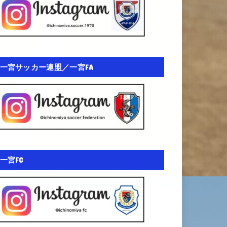
一宮サッカー連盟／一宮FA
一宮FC