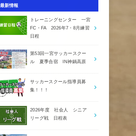
最新情報
トレーニングセンター 一宮
FC・FA 2026年7・8月練習
日程
第53回一宮サッカースクー
ル 夏季合宿 IN神鍋高原
サッカースクール指導員募
集！！！
2026年度 社会人 シニア
リーグ戦 日程表