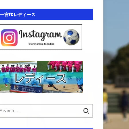
一宮FCレディース
Search
for: