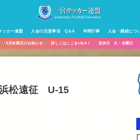
サッカー連盟
入会の注意事項 Q＆A
年間行事
入会・継続につ
】
8月休業日のお知らせ
詳しくはここをclick！ 定休日 火・水曜日 営
ル【小学生】
ー【小学生】
ル【中学生】
生男子】
ス【中学生
・年中・年
浜松遠征 U-15