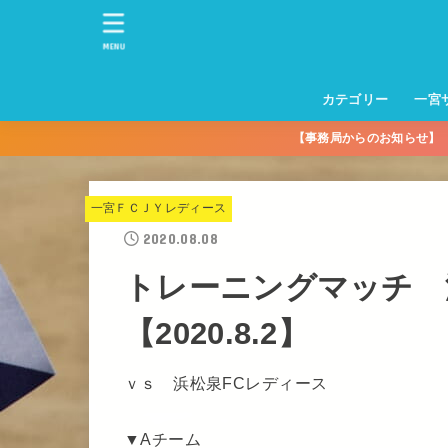
MENU
カテゴリー
一宮
【事務局からのお知らせ
一宮サッカースクー
トレーニングセンタ
一宮FA
一宮FC
一宮ＦＣレディース
一宮サッカースクー
中学生練習
一宮ＦＣＪＹ【中学
一宮ＦＣＪYレディー
幼児トレセン【年長
パパさんママさん
親子の部
社会人の部
コルボス 【シニア】
フットサル
コルボスリーグ
グレイセス
女子】
少】
一宮ＦＣＪＹレディース
2020.08.08
トレーニングマッチ 
【2020.8.2】
ｖｓ 浜松泉FCレディース
▼Aチーム