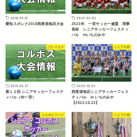
2018.09.15
2023.05.05
愛知スポレク2018西尾張地区大会
2023年 一宮サッカー連盟 理事
長杯 シニアサッカーフェスティ
バル inいちのみや
グレイセス
シニアの部
2019.05.17
2022.10.24
第１２回 シニアサッカーフェステ
西尾張地区シニアサッカーフェス
ィバル（IN一宮）
ティバル in いちのみや
【2022.10.23】
コルボスリーグ
シニアの部