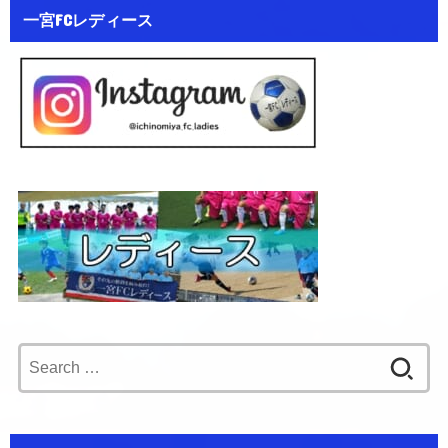
一宮FCレディース
Search
for: