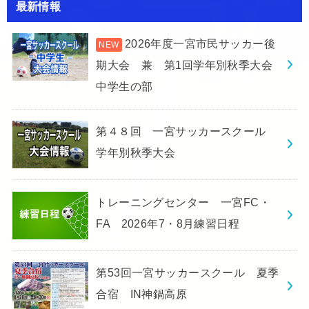
最新情報
2026年度一宮市民サッカー後
期大会 兼 第1回学年別秋季大会
中学生の部
第４８回 一宮サッカースクール
学年別秋季大会
トレーニングセンター 一宮FC・
FA 2026年7・8月練習日程
第53回一宮サッカースクール 夏季
合宿 IN神鍋高原