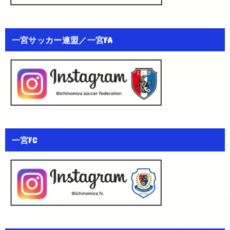
一宮サッカー連盟／一宮FA
一宮FC