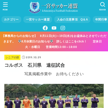
MENU
SEARCH
カテゴリー
一宮サッカー連盟
入会の注意事項 Q＆A
年間行事
【事務局からのお知らせ】 8月11日(火)～19日(水)をお盆休みとさせていただ
きます。
8月休業日のお知らせ
詳しくはここをclick！ 定休日
火・水曜日 営業時間13:00～18:00
2019.10.29
シニアの部
コルボス 石川県 遠征試合
写真掲載作業中 お待ちください