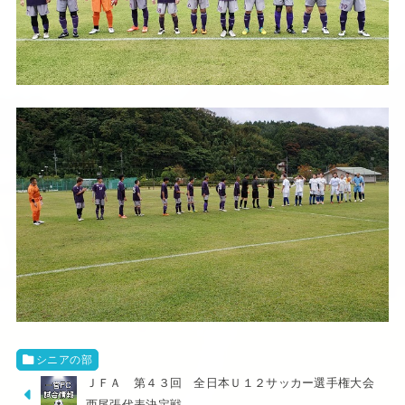
シニアの部
ＪＦＡ 第４３回 全日本Ｕ１２サッカー選手権大会
西尾張代表決定戦