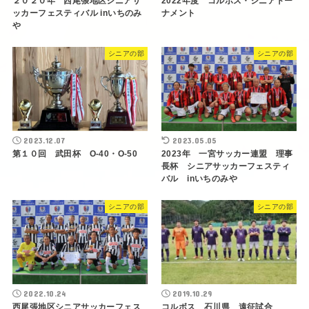
２０２０年 西尾張地区シニアサ
2022年度 コルボス・シニアトー
ッカーフェスティバル inいちのみ
ナメント
や
シニアの部
シニアの部
2023.12.07
2023.05.05
第１０回 武田杯 O-40・O-50
2023年 一宮サッカー連盟 理事
長杯 シニアサッカーフェスティ
バル inいちのみや
シニアの部
シニアの部
2022.10.24
2019.10.29
西尾張地区シニアサッカーフェス
コルボス 石川県 遠征試合