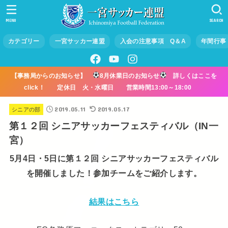
MENU
SEARCH
カテゴリー
一宮サッカー連盟
入会の注意事項 Q＆A
年間行事
【事務局からのお知らせ】
8月休業日のお知らせ
詳しくはここを
click！ 定休日 火・水曜日 営業時間13:00～18:00
2019.05.11
2019.05.17
シニアの部
第１２回 シニアサッカーフェスティバル（IN一
宮）
5月4日・5日に第１２回 シニアサッカーフェスティバル
を開催しました！参加チームをご紹介します。
結果はこちら