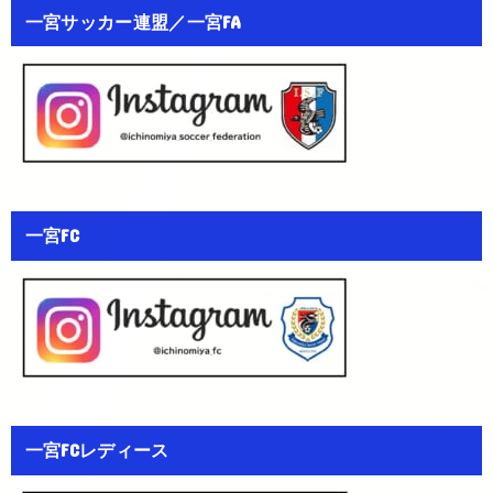
一宮サッカー連盟／一宮FA
一宮FC
一宮FCレディース