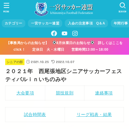
MENU
SEARCH
カテゴリー
一宮サッカー連盟
入会の注意事項 Q＆A
年間行事
【事務局からのお知らせ】
8月休業日のお知らせ
詳しくはここを
click！ 定休日 火・水曜日 営業時間13:00～18:00
2021.10.25
2022.10.07
シニアの部
２０２１年 西尾張地区シニアサッカーフェス
ティバルｉｎいちのみや
大会要項
競技規則
連絡事項
試合時間表
リーグ戦表・結果