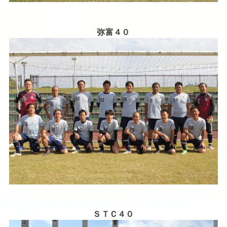
弥富４０
ＳＴＣ４０