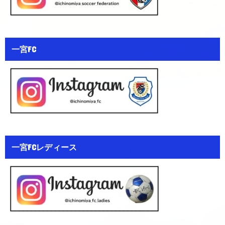
一宮FC
一宮FCレディース