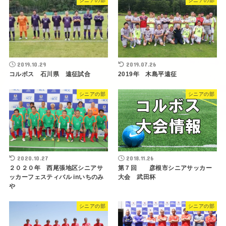
シニアの部
シニアの部
2019.10.29
2019.07.26
コルボス 石川県 遠征試合
2019年 木島平遠征
シニアの部
シニアの部
2020.10.27
2018.11.26
２０２０年 西尾張地区シニアサ
第７回 彦根市シニアサッカー
ッカーフェスティバル inいちのみ
大会 武田杯
や
シニアの部
シニアの部