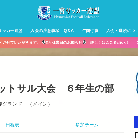
サッカー連盟
入会の注意事項 Q＆A
年間行事
入会・継続につ
業とさせていただきます。
8月休業日のお知らせ
詳しくはここをclick！ 
ル【小学生】
ー【小学生】
ル【中学生】
生男子】
ス【中学生
・年中・年
ットサル大会 ６年生の部
寺グランド （メイン）
日程表
参加チーム