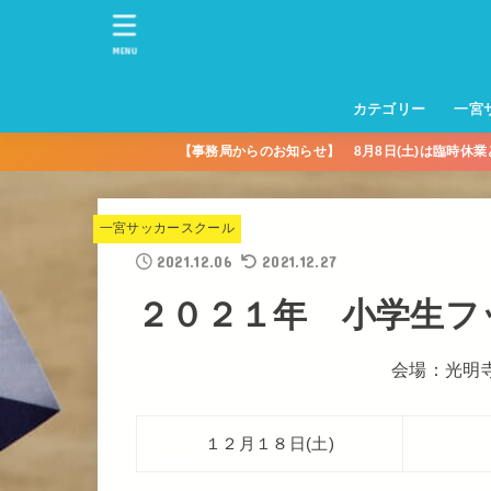
MENU
カテゴリー
一宮
【事務局からのお知らせ】 8月8日(土)は臨時休
一宮サッカースクー
トレーニングセンタ
一宮FA
一宮FC
一宮ＦＣレディース
一宮サッカースクー
中学生練習
一宮ＦＣＪＹ【中学
一宮ＦＣＪYレディー
幼児トレセン【年長
パパさんママさん
親子の部
社会人の部
コルボス 【シニア】
フットサル
コルボスリーグ
グレイセス
女子】
少】
一宮サッカースクール
2021.12.06
2021.12.27
２０２１年 小学生フ
会場：光明
１２月１８日(土)