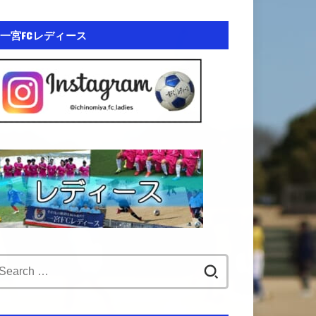
一宮FCレディース
Search
for: