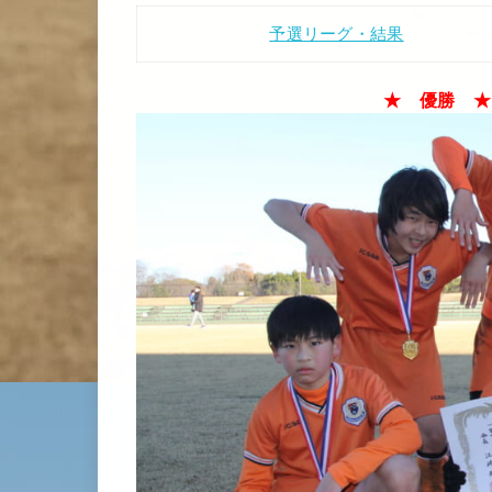
予選リーグ・結果
★ 優勝 ★