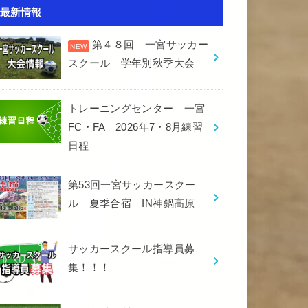
最新情報
第４８回 一宮サッカー
スクール 学年別秋季大会
トレーニングセンター 一宮
FC・FA 2026年7・8月練習
日程
第53回一宮サッカースクー
ル 夏季合宿 IN神鍋高原
サッカースクール指導員募
集！！！