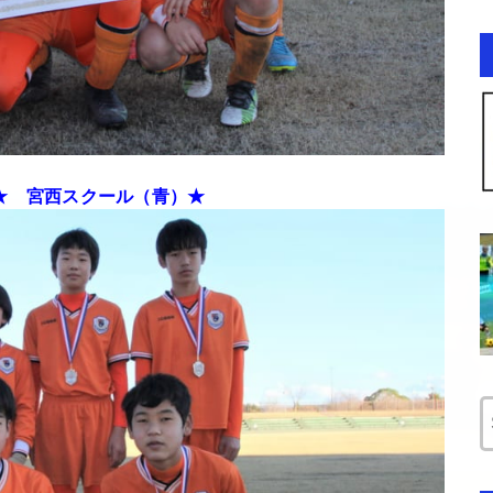
★ 宮西スクール（青）★