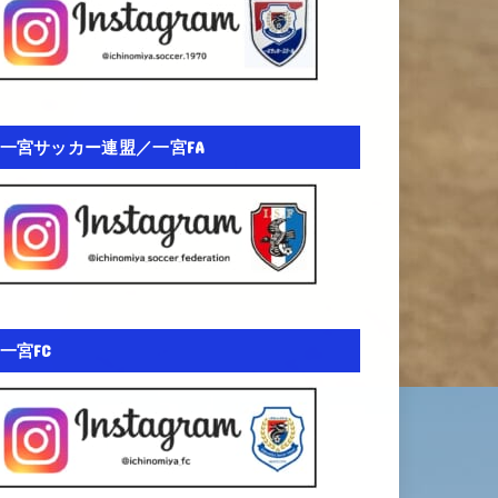
一宮サッカー連盟／一宮FA
一宮FC