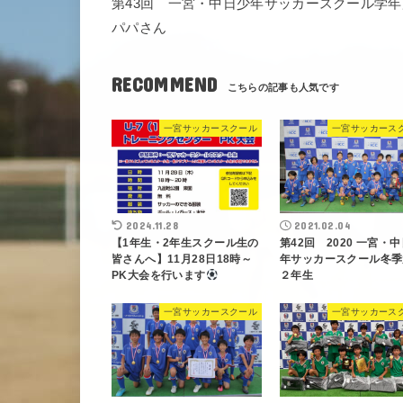
第43回 一宮・中日少年サッカースクール学
パパさん
RECOMMEND
一宮サッカースクール
一宮サッカース
2024.11.28
2021.02.04
【1年生・2年生スクール生の
第42回 2020 一宮・
皆さんへ】11月28日18時～
年サッカースクール冬季
PK大会を行います
２年生
一宮サッカースクール
一宮サッカース