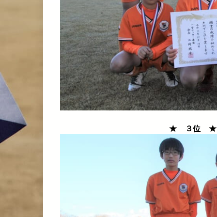
★ ３位 ★