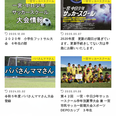
一宮サッカースクール
一宮サッカースクール
2020.12.08
2020.05.07
２０２０年 小学生フットサル大
2020年度 更新の期日が過ぎてい
会 ６年生の部
ます。更新手続きしてない方は早
急にお願いいたします。
パパさんママさん
一宮サッカースクール
2024.05.02
2020.09.08
令和５年度 パパさんママさん大会
第４２回 一宮・中日少年サッカ
登録
ースクール学年別夏季大会 兼 一宮
市民サッカー前期大会スポーツ
DEPOカップ ３年生