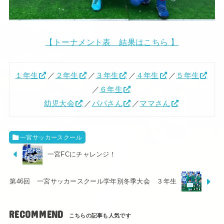
【トーナメント表 結果はこちら 】
１年生
／
２年生
／
３年生
／
４年生
／
５年生
／
６年生
幼児大会
／
パパさん
／
ママさん
一宮サッカースクール
一宮FCにチャレンジ！
第46回 一宮サッカースクール学年別冬季大会 ３年生
RECOMMEND