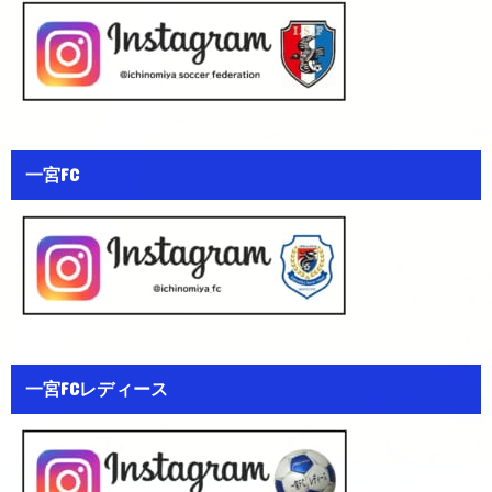
一宮FC
一宮FCレディース