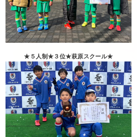
★５人制★３位★萩原
スクール★