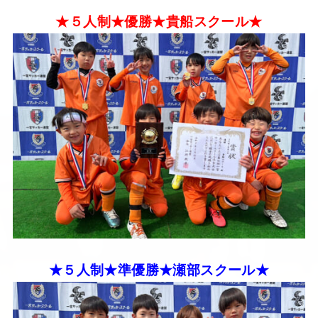
★５人制★優勝★貴船スクール★
★５人制★準優勝★瀬部スクール★