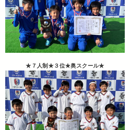
★７人制★３位★奥スクール★