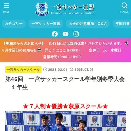
MENU
SEARCH
カテゴリー
一宮サッカー連盟
入会の注意事項 Q＆A
年間行事
【事務局からのお知らせ】 8月8日(土)は臨時休業とさせていただきます。
8月休業日のお知らせ
詳しくはここをclick！ 定休日 火・水曜日
営業時間13:00～18:00
2025.02.06
2025.03.03
一宮サッカースクール
第46回 一宮サッカースクール学年別冬季大会
１年生
★７人制★優勝★萩原スクール★