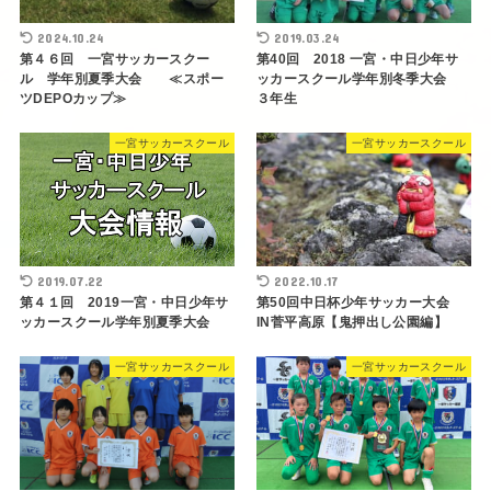
2024.10.24
2019.03.24
第４６回 一宮サッカースクー
第40回 2018 一宮・中日少年サ
ル 学年別夏季大会 ≪スポー
ッカースクール学年別冬季大会
ツDEPOカップ≫
３年生
一宮サッカースクール
一宮サッカースクール
2019.07.22
2022.10.17
第４１回 2019一宮・中日少年サ
第50回中日杯少年サッカー大会
ッカースクール学年別夏季大会
IN菅平高原【鬼押出し公園編】
一宮サッカースクール
一宮サッカースクール