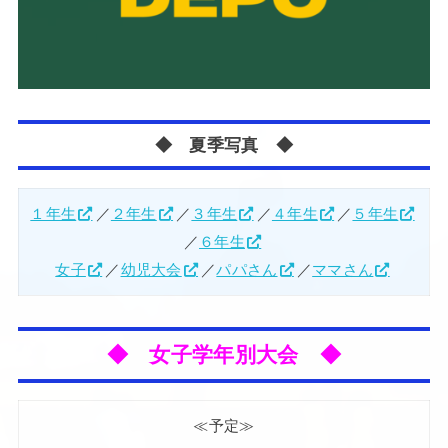
◆ 夏季写真 ◆
１年生
／
２年生
／
３年生
／
４年生
／
５年生
／
６年生
女子
／
幼児大会
／
パパさん
／
ママさん
◆ 女子学年別大会 ◆
≪予定≫