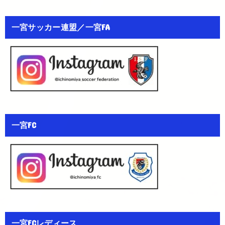
一宮サッカー連盟／一宮FA
一宮FC
一宮FCレディース