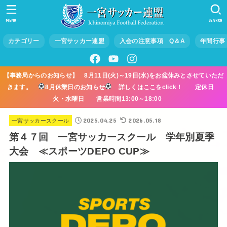
MENU
SEARCH
カテゴリー
一宮サッカー連盟
入会の注意事項 Q＆A
年間行事
【事務局からのお知らせ】 8月11日(火)～19日(水)をお盆休みとさせていただ
きます。
8月休業日のお知らせ
詳しくはここをclick！ 定休日
火・水曜日 営業時間13:00～18:00
2025.04.25
2026.05.18
一宮サッカースクール
第４７回 一宮サッカースクール 学年別夏季
大会 ≪スポーツDEPO CUP≫