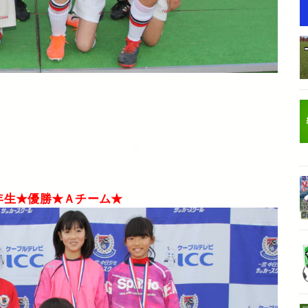
年生★優勝★Ａチーム★