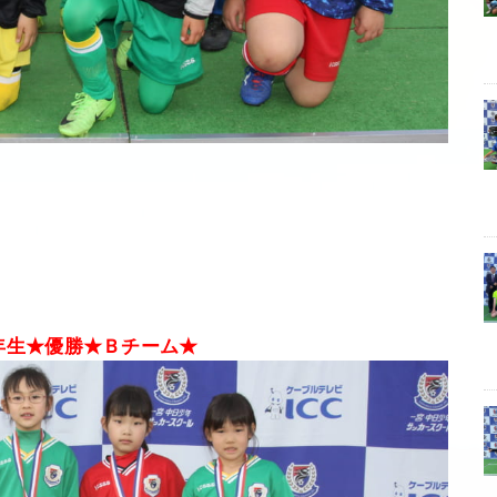
年生★優勝★Ｂチーム★