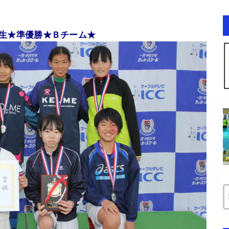
生★準優勝★Ｂチーム★