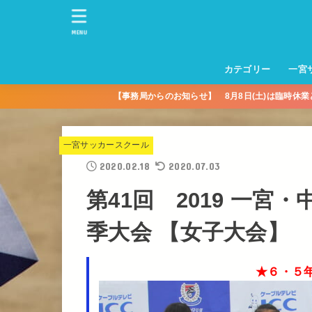
MENU
カテゴリー
一宮
【事務局からのお知らせ】 8月8日(土)は臨時休
一宮サッカースクー
トレーニングセンタ
一宮FA
一宮FC
一宮ＦＣレディース
一宮サッカースクー
中学生練習
一宮ＦＣＪＹ【中学
一宮ＦＣＪYレディー
幼児トレセン【年長
パパさんママさん
親子の部
社会人の部
コルボス 【シニア】
フットサル
コルボスリーグ
グレイセス
女子】
少】
一宮サッカースクール
2020.02.18
2020.07.03
第41回 2019 一
季大会 【女子大会】
★６・５