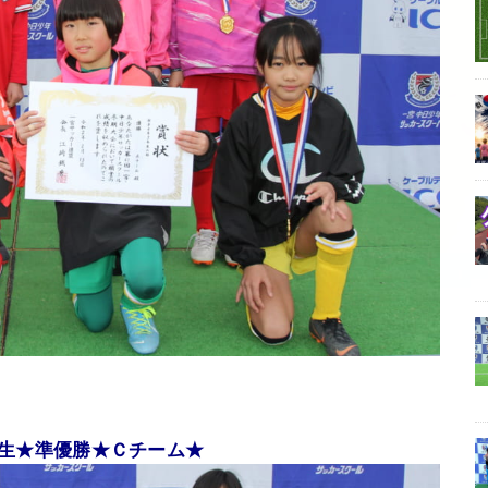
生★準優勝★Ｃチーム★