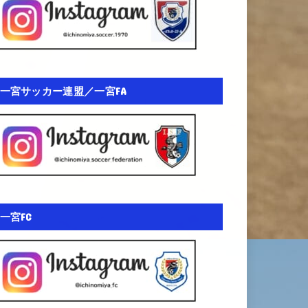
一宮サッカー連盟／一宮FA
一宮FC