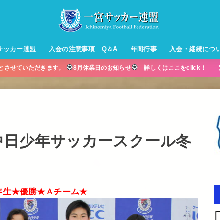
サッカー連盟
入会の注意事項 Q＆A
年間行事
入会・継続につ
業とさせていただきます。
8月休業日のお知らせ
詳しくはここをclick！ 
ル【小学生】
ー【小学生】
ル【中学生】
生男子】
ス【中学生
・年中・年
宮・中日少年サッカースクール冬
年生★優勝★Ａチーム★