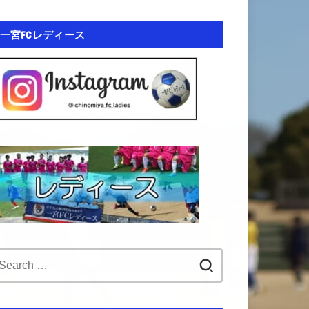
一宮FCレディース
Search
for: