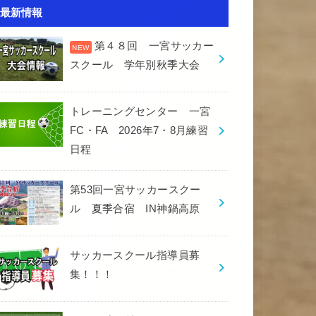
最新情報
第４８回 一宮サッカー
スクール 学年別秋季大会
トレーニングセンター 一宮
FC・FA 2026年7・8月練習
日程
第53回一宮サッカースクー
ル 夏季合宿 IN神鍋高原
サッカースクール指導員募
集！！！