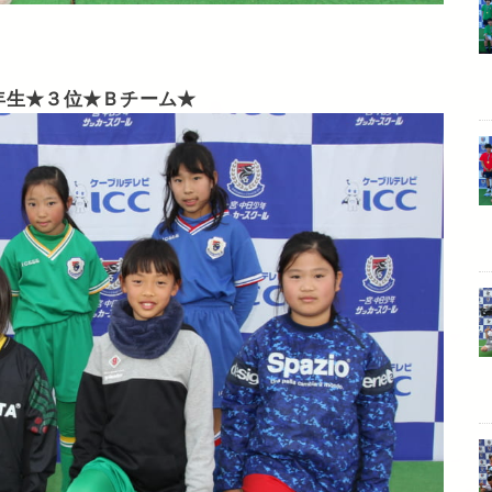
年生★３位★Ｂチーム★