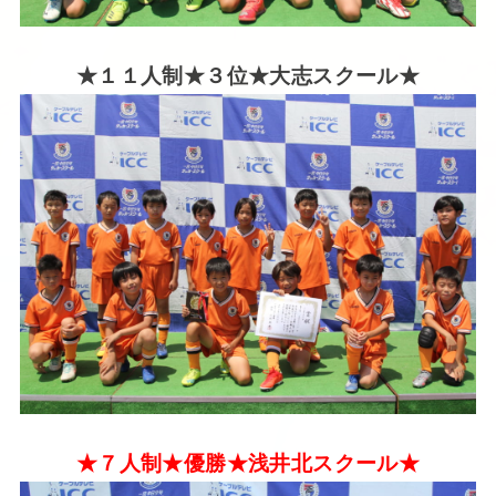
★１１人制★３位★大志スクール★
★７人制★優勝★浅井北スクール★