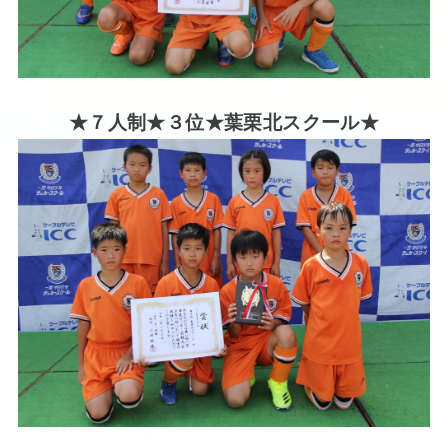
★７人制★３位★葉栗北
スクール★