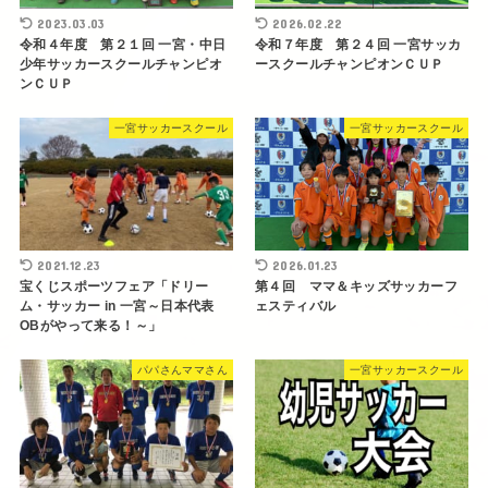
2023.03.03
2026.02.22
令和４年度 第２１回 一宮・中日
令和７年度 第２４回 一宮サッカ
少年サッカースクールチャンピオ
ースクールチャンピオンＣＵＰ
ンＣＵＰ
一宮サッカースクール
一宮サッカースクール
2021.12.23
2026.01.23
宝くじスポーツフェア「ドリー
第４回 ママ＆キッズサッカーフ
ム・サッカー in 一宮～日本代表
ェスティバル
OBがやって来る！～」
パパさんママさん
一宮サッカースクール