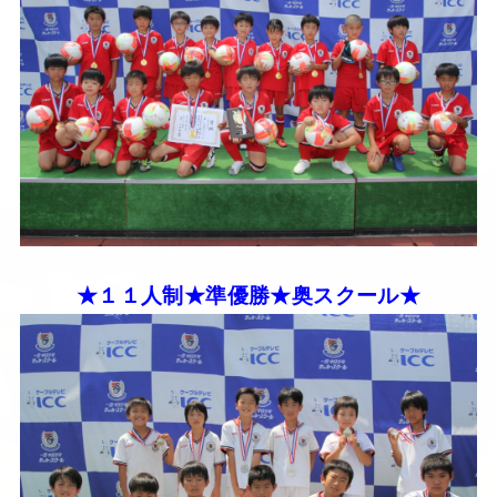
★１１人制★準優勝★奥スクール★