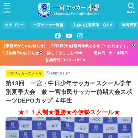
MENU
SEARCH
カテゴリー
一宮サッカー連盟
入会の注意事項 Q＆A
年間行事
【事務局からのお知らせ】 8月8日(土)は臨時休業とさせていただきます。
8月休業日のお知らせ
詳しくはここをclick！ 定休日 火・水曜日
営業時間13:00～18:00
2021.07.27
一宮サッカースクール
第43回 一宮・中日少年サッカースクール学年
別夏季大会 兼 一宮市民サッカー前期大会スポ
ーツDEPOカップ ４年生
★１１人制★優勝★今伊勢スクール★