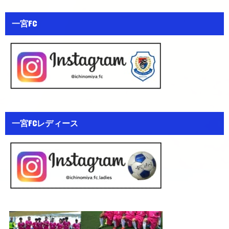
一宮FC
一宮FCレディース