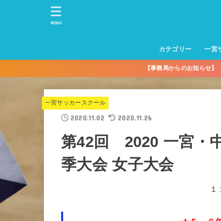
MENU
カテゴリー
一宮
【事務局からのお知らせ
一宮サッカースクー
トレーニングセンタ
一宮FA
一宮FC
一宮ＦＣレディース
一宮サッカースクー
中学生練習
一宮ＦＣＪＹ【中学
一宮ＦＣＪYレディー
幼児トレセン【年長
パパさんママさん
親子の部
社会人の部
コルボス 【シニア】
フットサル
コルボスリーグ
グレイセス
女子】
少】
一宮サッカースクール
2020.11.02
2020.11.26
第42回 2020 一
季大会 女子大会
１