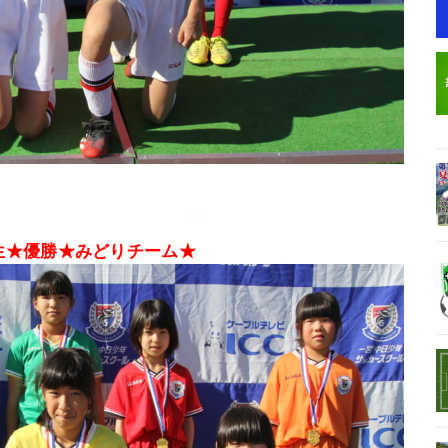
生★優勝★みどりチーム★