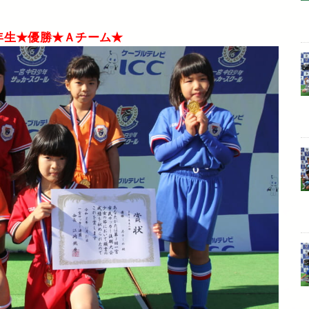
年生★優勝★Ａチーム★