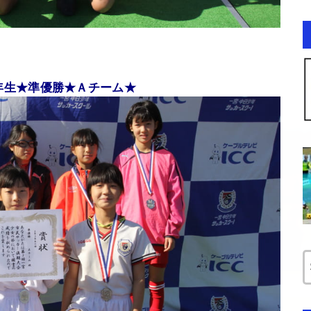
年生★準優勝★Ａチーム★