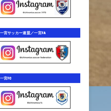
一宮サッカー連盟／一宮FA
一宮FC