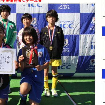
年生★優勝★Ｃチーム★