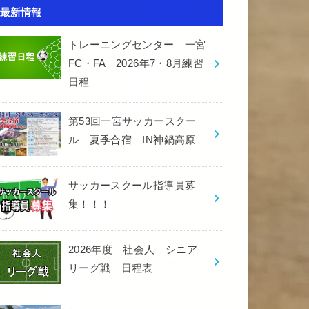
最新情報
トレーニングセンター 一宮
FC・FA 2026年7・8月練習
日程
第53回一宮サッカースクー
ル 夏季合宿 IN神鍋高原
サッカースクール指導員募
集！！！
2026年度 社会人 シニア
リーグ戦 日程表