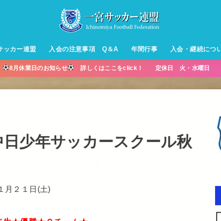
サッカー連盟
入会の注意事項 Q＆A
年間行事
入会・継続につ
】
8月休業日のお知らせ
詳しくはここをclick！ 定休日 火・水曜日 営
ル【小学生】
ー【小学生】
ル【中学生】
生男子】
ス【中学生
・年中・年
宮・中日少年サッカースクール秋
１月２１日(土)