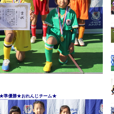
★準優勝★おれんじチーム★