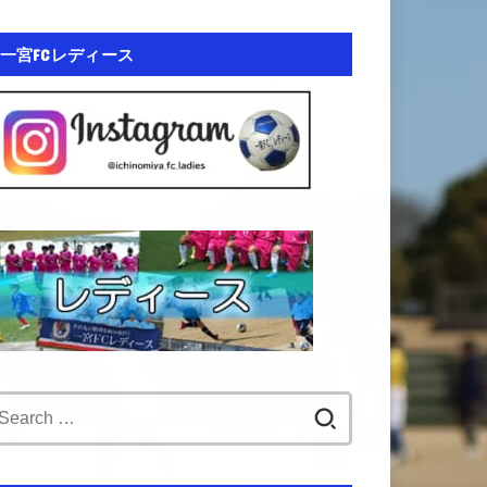
一宮FCレディース
Search
for: