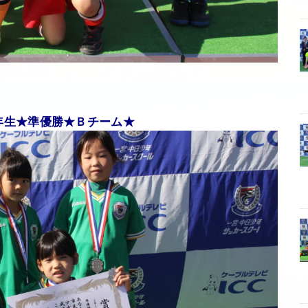
年生★準優勝★Ｂチーム★