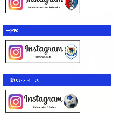
一宮FC
一宮FCレディース