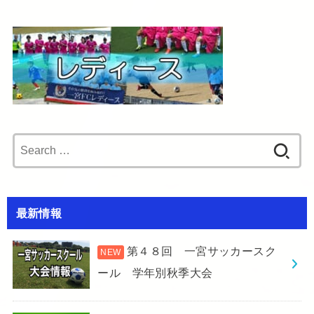
Search
for:
最新情報
第４８回 一宮サッカースク
ール 学年別秋季大会