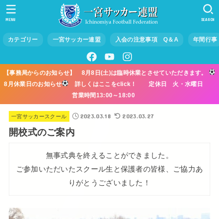
MENU
SEARCH
カテゴリー
一宮サッカー連盟
入会の注意事項 Q＆A
年間行事
【事務局からのお知らせ】 8月8日(土)は臨時休業とさせていただきます。
8月休業日のお知らせ
詳しくはここをclick！ 定休日 火・水曜日
営業時間13:00～18:00
2023.03.18
2023.03.27
一宮サッカースクール
開校式のご案内
無事式典を終えることができました。
ご参加いただいたスクール生と保護者の皆様、ご協力あ
りがとうございました！