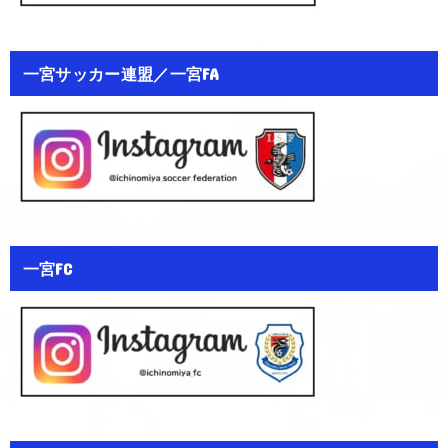
一宮サッカー連盟／一宮FA
一宮FC