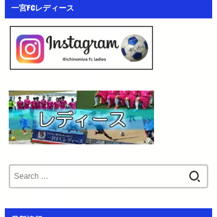
一宮FCレディース
Search
for: