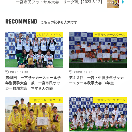
一宮市民フットサル大会 リーグ戦【2023.3.12】
RECOMMEND
パパさんママさん
一宮サッカースクール
2026.07.30
2020.09.25
第48回 一宮サッカースクール学
第４２回 一宮・中日少年サッカ
年別夏季大会 兼 一宮市民サッ
ースクール秋季大会 ３年生
カー前期大会 ママさんの部
一宮サッカースクール
一宮サッカースクール