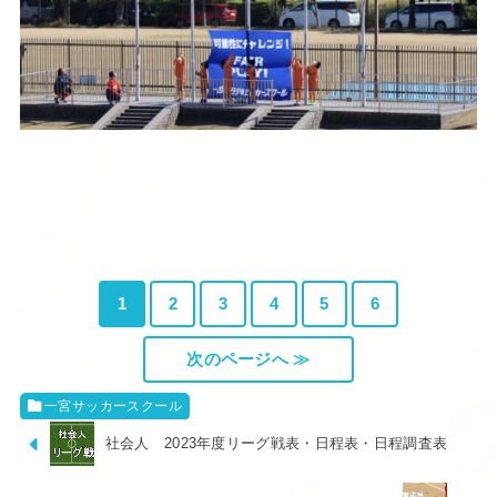
1
2
3
4
5
6
次のページへ ≫
一宮サッカースクール
社会人 2023年度リーグ戦表・日程表・日程調査表