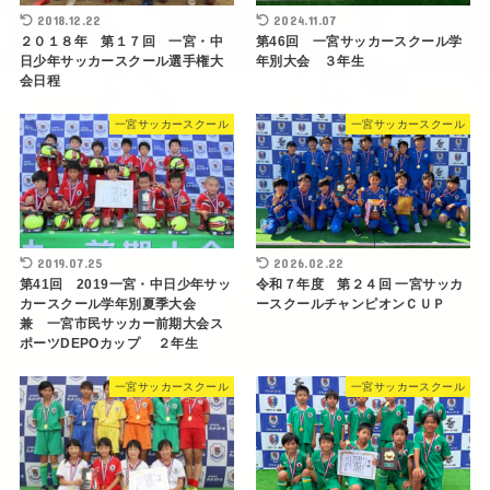
2018.12.22
2024.11.07
２０１８年 第１７回 一宮・中
第46回 一宮サッカースクール学
日少年サッカースクール選手権大
年別大会 ３年生
会日程
一宮サッカースクール
一宮サッカースクール
2019.07.25
2026.02.22
第41回 2019一宮・中日少年サッ
令和７年度 第２４回 一宮サッカ
カースクール学年別夏季大会
ースクールチャンピオンＣＵＰ
兼 一宮市民サッカー前期大会ス
ポーツDEPOカップ ２年生
一宮サッカースクール
一宮サッカースクール