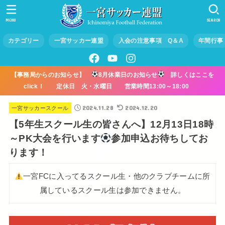
MENU
SEARCH
カテゴリー
一宮サッカー連盟
入会の注意事項 Q＆A
年間行事
【事務局からのお知らせ】
8月休業日のお知らせ
詳しくはここを
click！ 定休日 火・水曜日 営業時間13:00～18:00
2024.11.28
2024.12.20
一宮サッカースクール
【5年生スクール生の皆さんへ】12月13日18時
～PK大会を行います
参加申込お待ちしてお
ります！
一宮FCに入ってるスクール生・他のクラブチームに所
属しているスクール生は参加できません。