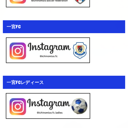
一宮FC
一宮FCレディース