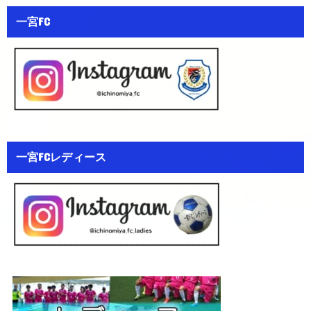
一宮FC
一宮FCレディース