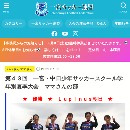
MENU
SEARCH
カテゴリー
一宮サッカー連盟
入会の注意事項 Q＆A
年間行事
【事務局からのお知らせ】 8月8日(土)は臨時休業とさせていただきます。
8月休業日のお知らせ
詳しくはここをclick！ 定休日 火・水曜日
営業時間13:00～18:00
2021.07.05
パパさんママさん
第４３回 一宮・中日少年サッカースクール学
年別夏季大会 ママさんの部
★ 優勝 ★ Ｌｕｐｉｎｕｓ朝日 ★