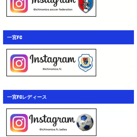
一宮FC
一宮FCレディース