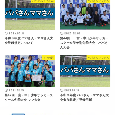
パパさんママさん
パパさんママさん
2026.05.11
2023.02.06
令和８年度 パパさん・ママさん大
第44回 一宮・中日少年サッカー
会登録規定について
スクール学年別冬季大会 パパさ
ん大会
ママの部
パパさんママさん
2021.02.15
2021.04.19
第42回一宮・中日少年サッカース
令和３年度 パパさん・ママさん大
クール冬季大会 ママ大会
会参加規定／登録用紙