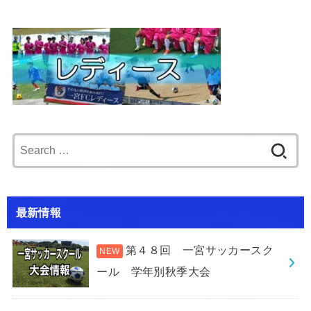
Search
for:
最新情報
第４８回 一宮サッカースク
ール 学年別秋季大会