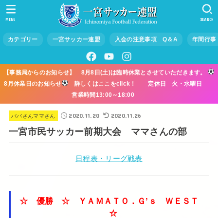
MENU
SEARCH
カテゴリー
一宮サッカー連盟
入会の注意事項 Q＆A
年間行事
【事務局からのお知らせ】 8月8日(土)は臨時休業とさせていただきます。
8月休業日のお知らせ
詳しくはここをclick！ 定休日 火・水曜日
営業時間13:00～18:00
2020.11.20
2020.11.26
パパさんママさん
一宮市民サッカー前期大会 ママさんの部
日程表・リーグ戦表
☆ 優勝 ☆ ＹＡＭＡＴＯ．Ｇ’ｓ ＷＥＳＴ
☆