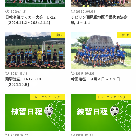
2024.11.11
2020.09.08
日韓交流サッカー大会 U-12
チビリン西尾張地区予選代表決定
【2024.11.2～2024.11.4】
戦 Ｕ－１１
一宮FC
一宮FC
2021.10.18
2019.09.20
飛騨遠征 U-12・10
韓国遠征 ８月４日～１３日
【2021.10.9】
トレーニングセンター
トレーニングセンター
2020.12.17
2018.12.08