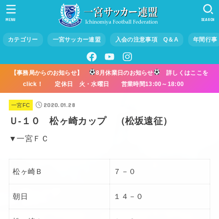
MENU
SEARCH
カテゴリー
一宮サッカー連盟
入会の注意事項 Q＆A
年間行事
【事務局からのお知らせ】
8月休業日のお知らせ
詳しくはここを
click！ 定休日 火・水曜日 営業時間13:00～18:00
2020.01.28
一宮FC
Ｕ-１０ 松ヶ崎カップ （松坂遠征）
▼一宮ＦＣ
松ヶ崎Ｂ
７－０
朝日
１４－０