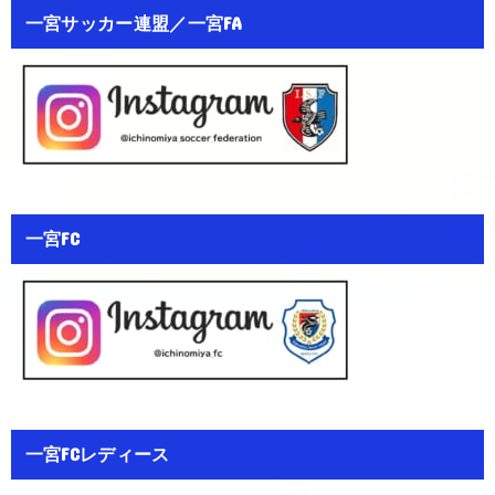
一宮サッカー連盟／一宮FA
一宮FC
一宮FCレディース