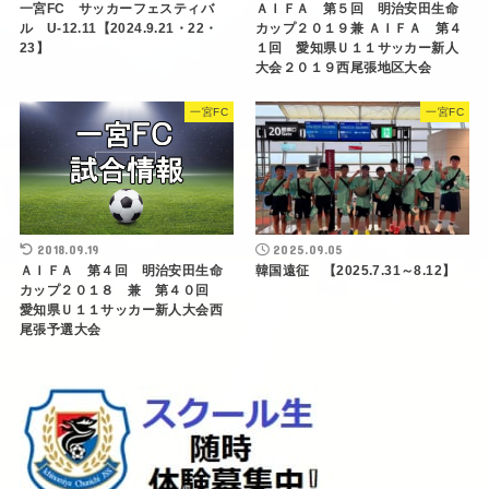
一宮FC サッカーフェスティバ
ＡＩＦＡ 第５回 明治安田生命
ル U-12.11【2024.9.21・22・
カップ２０１９兼 ＡＩＦＡ 第４
23】
１回 愛知県Ｕ１１サッカー新人
大会２０１９西尾張地区大会
一宮FC
一宮FC
2018.09.19
2025.09.05
ＡＩＦＡ 第４回 明治安田生命
韓国遠征 【2025.7.31～8.12】
カップ２０１８ 兼 第４０回
愛知県Ｕ１１サッカー新人大会西
尾張予選大会