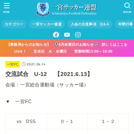
MENU
SEARCH
カテゴリー
一宮サッカー連盟
入会の注意事項 Q＆A
年間行事
【事務局からのお知らせ】
8月休業日のお知らせ
詳しくはここを
click！ 定休日 火・水曜日 営業時間13:00～18:00
2021.06.14
一宮FC
交流試合 U-12 【2021.6.13】
会場：一宮総合運動場（サッカー場）
▼ 一宮FC
vs DSS
０－１
１－２