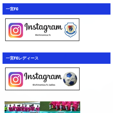
一宮FC
一宮FCレディース