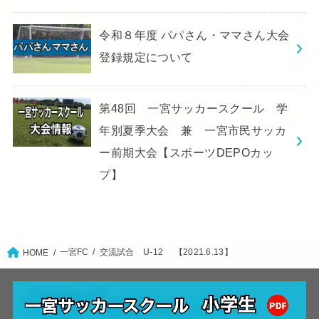
令和８年度 パパさん・ママさん大会
登録規定について
第48回 一宮サッカースクール 学
年別夏季大会 兼 一宮市民サッカ
ー前期大会【スポーツDEPOカッ
プ】
一宮FC
交流試合 U-12 【2021.6.13】
HOME