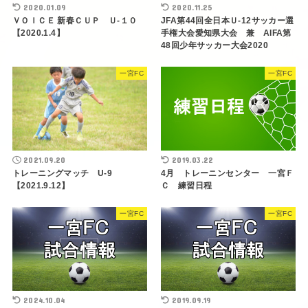
2020.01.09
2020.11.25
ＶＯＩＣＥ 新春ＣＵＰ Ｕ-１０
JFA第44回全日本Ｕ-12サッカー選
【2020.1.4】
手権大会愛知県大会 兼 AIFA第
48回少年サッカー大会2020
一宮FC
一宮FC
2021.09.20
2019.03.22
トレーニングマッチ U-9
4月 トレーニンセンター 一宮Ｆ
【2021.9.12】
Ｃ 練習日程
一宮FC
一宮FC
2024.10.04
2019.09.19