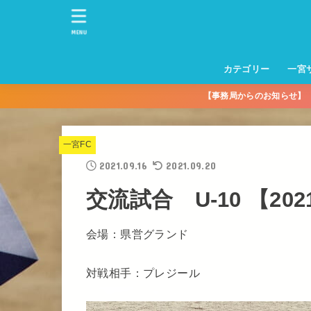
MENU
カテゴリー
一宮
【事務局からのお知らせ
一宮サッカースクー
トレーニングセンタ
一宮FA
一宮FC
一宮ＦＣレディース
一宮サッカースクー
中学生練習
一宮ＦＣＪＹ【中学
一宮ＦＣＪYレディー
幼児トレセン【年長
パパさんママさん
親子の部
社会人の部
コルボス 【シニア】
フットサル
コルボスリーグ
グレイセス
女子】
少】
一宮FC
2021.09.16
2021.09.20
交流試合 U-10 【2021
会場：県営グランド
対戦相手：プレジール