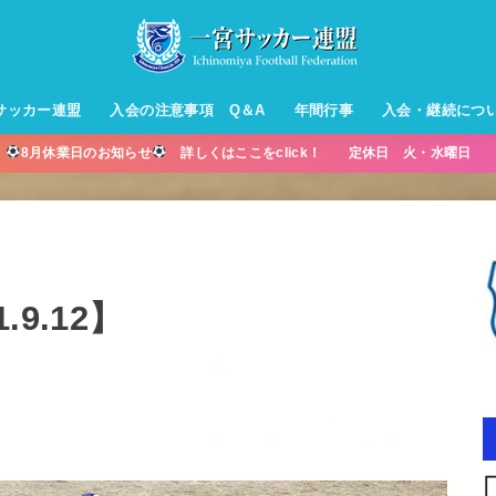
サッカー連盟
入会の注意事項 Q＆A
年間行事
入会・継続につ
】
8月休業日のお知らせ
詳しくはここをclick！ 定休日 火・水曜日 営
ル【小学生】
ー【小学生】
ル【中学生】
生男子】
ス【中学生
・年中・年
.9.12】