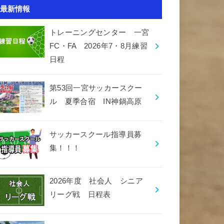
最新情報
トレーニングセンター 一宮
FC・FA 2026年7・8月練習
日程
第53回一宮サッカースクー
ル 夏季合宿 IN神鍋高原
サッカースクール指導員募
集！！！
2026年度 社会人 シニア
リーグ戦 日程表