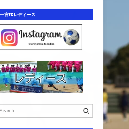
一宮FCレディース
Search
for: