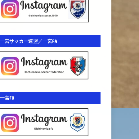
一宮サッカー連盟／一宮FA
一宮FC