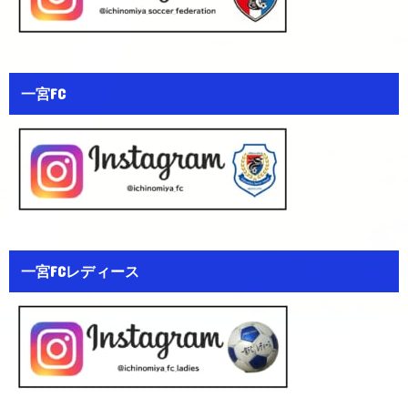
一宮FC
一宮FCレディース