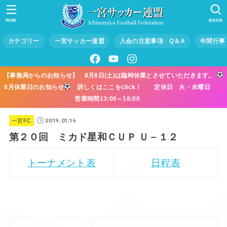
MENU
SEARCH
カテゴリー
一宮サッカー連盟
入会の注意事項 Q＆A
年間行事
【事務局からのお知らせ】 8月8日(土)は臨時休業とさせていただきます。
8月休業日のお知らせ
詳しくはここをclick！ 定休日 火・水曜日
営業時間13:00～18:00
2019.01.14
一宮FC
第２０回 ミカド星和ＣＵＰ Ｕ－１２
トーナメント表
日程表