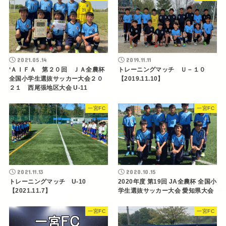
2021.05.14
2019.11.11
‘ＡＩＦＡ 第２０回 ＪＡ全農杯
トレーニングマッチ Ｕ－１０
全国小学生選抜サッカー大会２０
【2019.11.10】
２１ 西尾張地区大会 U-11
一宮FC
一宮FC
2021.11.13
2020.10.15
トレーニングマッチ U-10
2020年度 第19回 JA全農杯 全国小
【2021.11.7】
学生選抜サッカー大会 愛知県大会
一宮FC
一宮FC