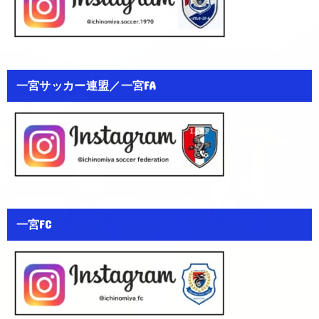
一宮サッカー連盟／一宮FA
一宮FC