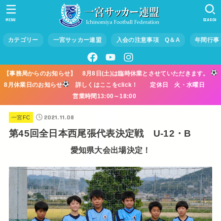
MENU
SEARCH
カテゴリー
一宮サッカー連盟
入会の注意事項 Q＆A
年間行事
【事務局からのお知らせ】 8月8日(土)は臨時休業とさせていただきます。
8月休業日のお知らせ
詳しくはここをclick！ 定休日 火・水曜日
営業時間13:00～18:00
2021.11.08
一宮FC
第45回全日本西尾張代表決定戦 U-12・B
愛知県大会出場決定！