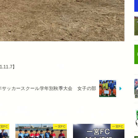
.11.7】
少年サッカースクール学年別秋季大会 女子の部
宮FC
一宮FC
一宮FC