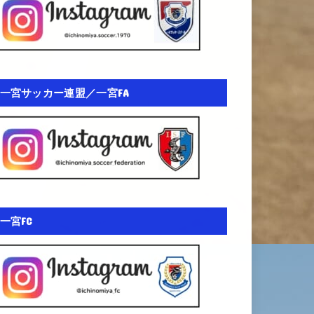
一宮サッカー連盟／一宮FA
一宮FC