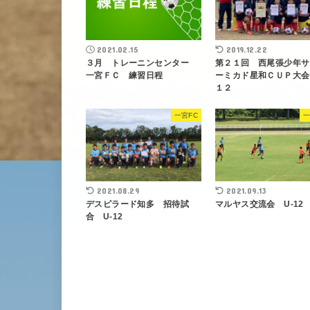
2021.02.15
2019.12.22
３月 トレーニンセンター
第２１回 西尾張少年サ
一宮ＦＣ 練習日程
ーミカド星和ＣＵＰ大会 
１２
一宮FC
一
2021.08.29
2021.09.13
デスピラード知多 招待試
マルヤス交流会 U-12
合 U-12