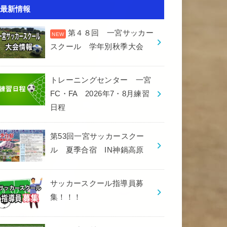
最新情報
第４８回 一宮サッカー
スクール 学年別秋季大会
トレーニングセンター 一宮
FC・FA 2026年7・8月練習
日程
第53回一宮サッカースクー
ル 夏季合宿 IN神鍋高原
サッカースクール指導員募
集！！！