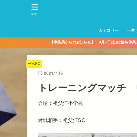
MENU
カテゴリー
一宮
【事務局からのお知らせ】 8月8日(土)は臨時休
一宮サッカースクー
トレーニングセンタ
一宮FA
一宮FC
一宮ＦＣレディース
一宮サッカースクー
中学生練習
一宮ＦＣＪＹ【中学
一宮ＦＣＪYレディー
幼児トレセン【年長
パパさんママさん
親子の部
社会人の部
コルボス 【シニア】
フットサル
コルボスリーグ
グレイセス
女子】
少】
一宮FC
2021.11.13
トレーニングマッチ U-9
会場：祖父江小学校
対戦相手：祖父江SC