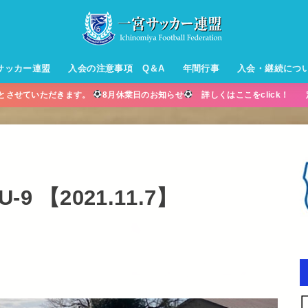
サッカー連盟
入会の注意事項 Q＆A
年間行事
入会・継続につ
業とさせていただきます。
8月休業日のお知らせ
詳しくはここをclick！ 
ル【小学生】
ー【小学生】
ル【中学生】
生男子】
ス【中学生
・年中・年
 【2021.11.7】