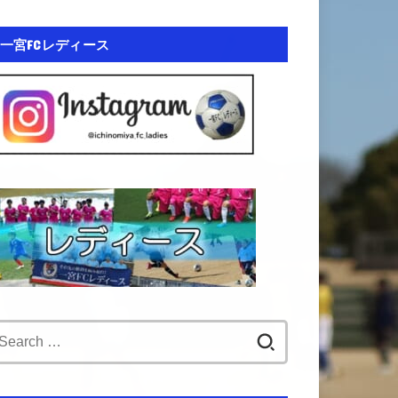
一宮FCレディース
Search
for: